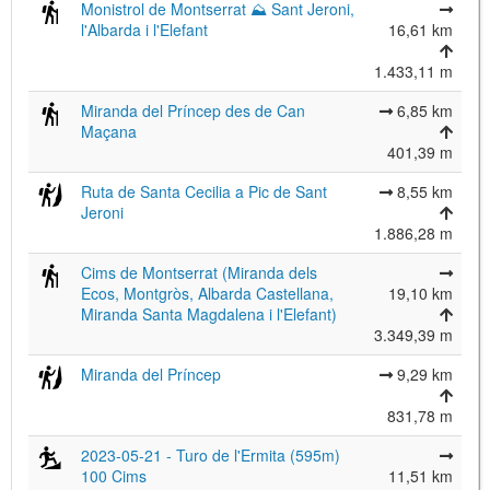
Monistrol de Montserrat ⛰ Sant Jeroni,
l'Albarda i l'Elefant
16,61 km
1.433,11 m
Miranda del Príncep des de Can
6,85 km
Maçana
401,39 m
Ruta de Santa Cecilia a Pic de Sant
8,55 km
Jeroni
1.886,28 m
Cims de Montserrat (Miranda dels
Ecos, Montgròs, Albarda Castellana,
19,10 km
Miranda Santa Magdalena i l'Elefant)
3.349,39 m
Miranda del Príncep
9,29 km
831,78 m
2023-05-21 - Turo de l'Ermita (595m)
100 Cims
11,51 km