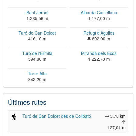
Sant Jeroni
Albarda Castellana
1.235,56 m
1.177,00 m
Turó de Can Dolcet
Refugi d'Agulles
416,10 m
892,00 m
Turó de l'Ermità
Miranda dels Ecos
594,80 m
1.222,70 m
©
Leaflet
Torre Alta
JS library for interactive maps
©
OpenStreetMap
,
OpenTopoMap
842,20 m
and its contributors
(
CC BY-SH 4.0
)
©
Institut Cartogràfic i Geològic de
Catalunya
(
CC BY-SH 4.0
)
Últimes rutes
Turó de Can Dolcet des de Collbató
5,78 km
127,01 m