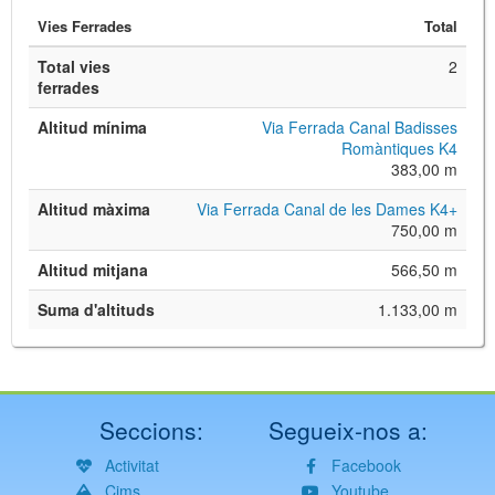
Vies Ferrades
Total
Total vies
2
ferrades
Altitud mínima
Via Ferrada Canal Badisses
Romàntiques K4
383,00 m
Altitud màxima
Via Ferrada Canal de les Dames K4+
750,00 m
Altitud mitjana
566,50 m
Suma d'altituds
1.133,00 m
Seccions:
Segueix-nos a:
Activitat
Facebook
Cims
Youtube