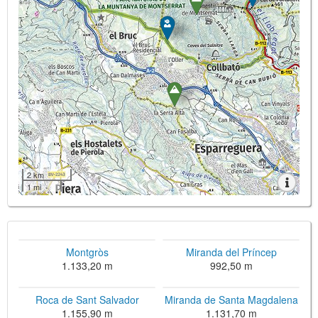
2 km
1 mi
Montgròs
Miranda del Príncep
1.133,20 m
992,50 m
Roca de Sant Salvador
Miranda de Santa Magdalena
1.155,90 m
1.131,70 m