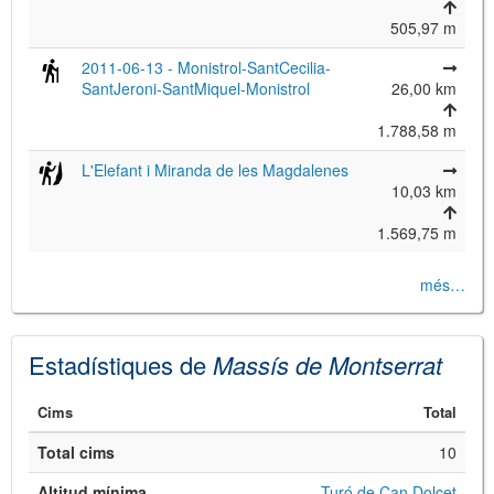
505,97 m
2011-06-13 - Monistrol-SantCecilia-
SantJeroni-SantMiquel-Monistrol
26,00 km
1.788,58 m
L'Elefant i Miranda de les Magdalenes
10,03 km
1.569,75 m
més…
Estadístiques de
Massís de Montserrat
Cims
Total
Total cims
10
Altitud mínima
Turó de Can Dolcet