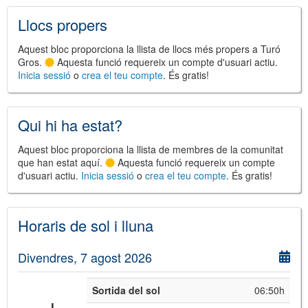
Llocs propers
Aquest bloc proporciona la llista de llocs més propers a Turó
©
Leaflet
Gros.
Aquesta funció requereix un compte d'usuari actiu.
JS library for interactive maps
Inicia sessió
o
crea el teu compte
. És gratis!
©
OpenStreetMap
,
OpenTopoMap
and its contributors
(
CC BY-SH 4.0
)
©
Institut Cartogràfic i Geològic de
Catalunya
(
CC BY-SH 4.0
)
Qui hi ha estat?
Aquest bloc proporciona la llista de membres de la comunitat
que han estat aquí.
Aquesta funció requereix un compte
d'usuari actiu.
Inicia sessió
o
crea el teu compte
. És gratis!
Horaris de sol i lluna
Divendres, 7 agost 2026
Sortida del sol
06:50h