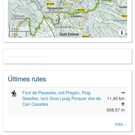
2 km
1 mi
Últimes rutes
Font de Pasavets, coll Pregón, Puig
Sesolles, turó Gros i puig Porquer des de
11,90 km
Can Casades
608,57 m
més…