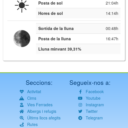
☀️
Posta de sol
21:04h
Hores de sol
14:14h
Sortida de la lluna
00:48h
Posta de la lluna
16:47h
Lluna minvant 39,31%
Seccions:
Segueix-nos a:
Activitat
Facebook
Cims
Youtube
Vies Ferrades
Instagram
Albergs i refugis
Twitter
Últims llocs afegits
Telegram
Rutes