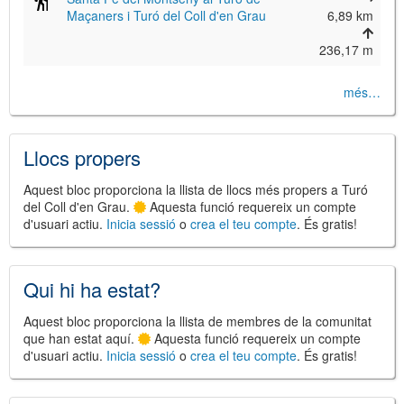
Maçaners i Turó del Coll d'en Grau
6,89 km
236,17 m
més…
©
Leaflet
JS library for interactive maps
©
OpenStreetMap
,
OpenTopoMap
and its contributors
(
CC BY-SH 4.0
)
©
Institut Cartogràfic i Geològic de
Llocs propers
Catalunya
(
CC BY-SH 4.0
)
Aquest bloc proporciona la llista de llocs més propers a Turó
del Coll d'en Grau.
Aquesta funció requereix un compte
d'usuari actiu.
Inicia sessió
o
crea el teu compte
. És gratis!
Qui hi ha estat?
Aquest bloc proporciona la llista de membres de la comunitat
que han estat aquí.
Aquesta funció requereix un compte
d'usuari actiu.
Inicia sessió
o
crea el teu compte
. És gratis!