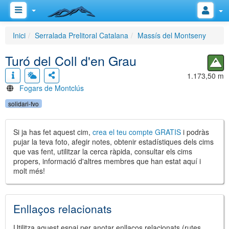
Inici
Serralada Prelitoral Catalana
Massís del Montseny
Turó del Coll d'en Grau
1.173,50 m
Fogars de Montclús
solidari-fvo
Si ja has fet aquest cim,
crea el teu compte GRATIS
i podràs
pujar la teva foto, afegir notes, obtenir estadístiques dels cims
que vas fent, utilitzar la cerca ràpida, consultar els cims
propers, informació d'altres membres que han estat aquí i
molt més!
Enllaços relacionats
Utilitza aquest espai per anotar enllaços relacionats (rutes,