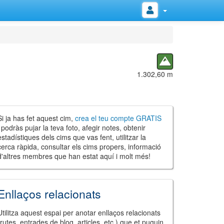
1.302,60 m
Si ja has fet aquest cim,
crea el teu compte GRATIS
i podràs pujar la teva foto, afegir notes, obtenir
estadístiques dels cims que vas fent, utilitzar la
cerca ràpida, consultar els cims propers, informació
d'altres membres que han estat aquí i molt més!
Enllaços relacionats
Utilitza aquest espai per anotar enllaços relacionats
(rutes, entrades de blog, articles, etc.) que et puguin