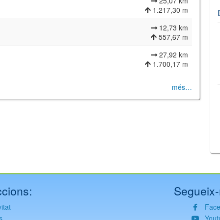
25,07 km
1.217,30 m
12,73 km
557,67 m
27,92 km
1.700,17 m
més…
©
Leaflet
JS library for interactive maps
©
OpenStreetMap
,
OpenTopoMap
and its contributors
(
CC BY-SH 4.0
)
©
Institut Cartogràfic i Geològic de Catalunya
(
CC BY-SH 4.0
)
cions:
Segueix-
itat
Fac
s
Yout