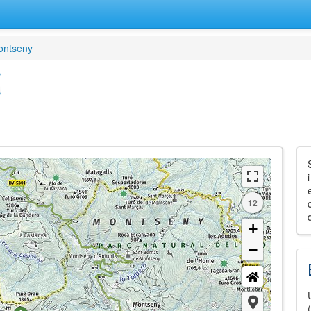
ontseny
12
+
−