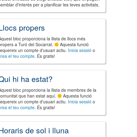
semblar d'interès per a planificar les teves activitats.
Llocs propers
Aquest bloc proporciona la llista de llocs més
propers a Turó del Socarrat.
Aquesta funció
requereix un compte d'usuari actiu.
Inicia sessió
o
crea el teu compte
. És gratis!
Qui hi ha estat?
Aquest bloc proporciona la llista de membres de la
comunitat que han estat aquí.
Aquesta funció
requereix un compte d'usuari actiu.
Inicia sessió
o
crea el teu compte
. És gratis!
Horaris de sol i lluna