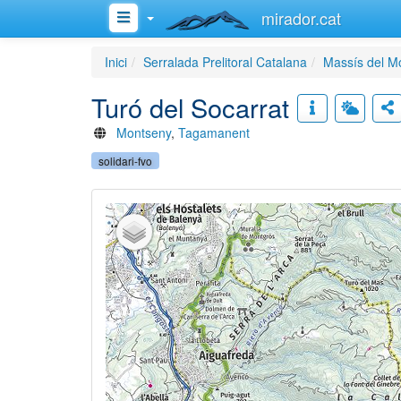
mirador.cat
Inici
Serralada Prelitoral Catalana
Massís del M
Turó del Socarrat
Montseny
,
Tagamanent
solidari-fvo