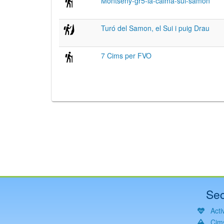
Montseny-gr5-la-calma-sui-samon
Turó del Samon, el Sui i puig Drau
7 Cims per FVO
Sec
Activ
Cim