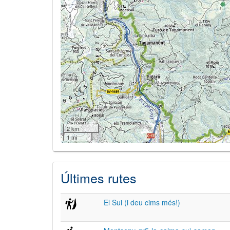
2 km
1 mi
Últimes rutes
El Sui (i deu cims més!)