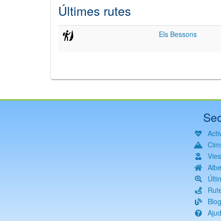
Últimes rutes
Els Bessons
Sec
Activ
Cim
Vie
Albe
Últi
Rut
Blo
Aju