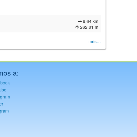
9,64 km
262,81 m
més…
nos a:
ebook
ube
agram
er
gram