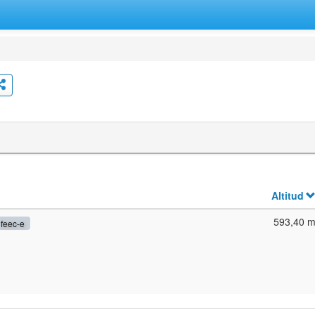
Altitud
593,40 
feec-e