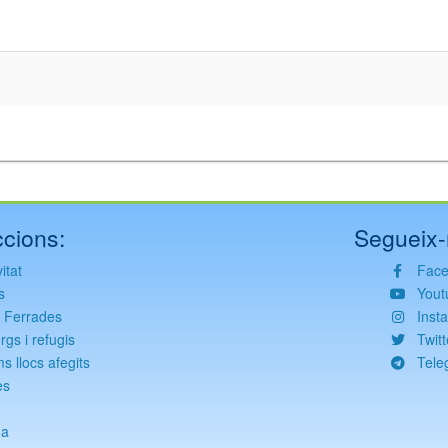
cions:
Segueix-
itat
Fac
s
Yout
s Ferrades
Inst
rgs i refugis
Twitt
ms llocs afegits
Tele
es
g
da