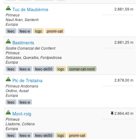
Tuc de Maubèrme
2.881,59 m
Pirineus
Naut Aran
Santenh
Europa
feec
feec-e
icgc
promi-cat
Bastiments
2.881,25 m
Sostre Comarcal del Conflent
Pirineus
Setcases
Queralbs
Fontpedrosa
Europa
feec
feec-e
feec-ski50
icgc
comar-cat-nord
Pic de Tristaina
2.878,00 m
Pirineus Andorrans
Ordino
Ausat
Europa
feec
feec-e
Mont-roig
2.864,40 m
Pirineus
Lladorre
Coflens
Europa
feec
feec-e
feec-ski50
icgc
promi-cat