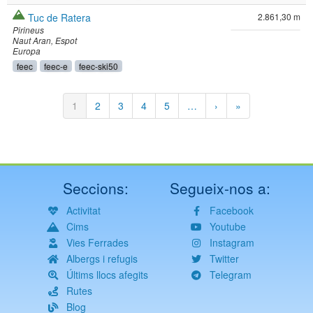
Tuc de Ratera
2.861,30 m
Pirineus
Naut Aran
Espot
Europa
feec
feec-e
feec-ski50
Paginació
Pàgina
1
Pàgina
2
Pàgina
3
Pàgina
4
Pàgina
5
…
Pàgina
›
Última
»
actual
següent
pàgina
Seccions:
Segueix-nos a:
Activitat
Facebook
Cims
Youtube
Vies Ferrades
Instagram
Albergs i refugis
Twitter
Últims llocs afegits
Telegram
Rutes
Blog