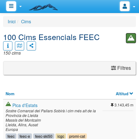
Inici
Cims
100 Cims Essencials FEEC
150 cims
Filtres
Nom
Altitud
Pica d'Estats
3.143,45 m
Sostre Comarcal del Pallars Sobirà i cim més alt de la
Província de Lleida
Massís del Montcalm
Lleida
Alins
Ausat
Europa
feec
feec-e
feec-ski50
icgc
promi-cat