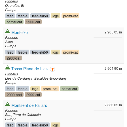
Pirineus
Queralbs
Er
Europa
feec
feec-e
feec-ski50
icgc
promi-cat
comar-cat
2900-cat
Monteixo
2.905,05 m
Pirineus
Alins
Europa
feec
feec-e
feec-ski50
icgc
promi-cat
2900-cat
Tossa Plana de Lles
2.904,90 m
Pirineus
Lles de Cerdanya
Escaldes-Engordany
Europa
feec
feec-e
icgc
promi-cat
comar-cat
2900-and
2900-cat
Montsent de Pallars
2.883,05 m
Pirineus
Sort
Torre de Cabdella
Europa
feec
feec-e
feec-ski50
icgc