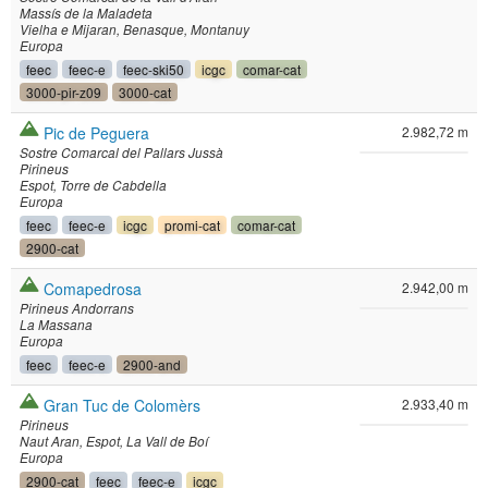
Massís de la Maladeta
Vielha e Mijaran
Benasque
Montanuy
Europa
feec
feec-e
feec-ski50
icgc
comar-cat
3000-pir-z09
3000-cat
Pic de Peguera
2.982,72 m
Sostre Comarcal del Pallars Jussà
Pirineus
Espot
Torre de Cabdella
Europa
feec
feec-e
icgc
promi-cat
comar-cat
2900-cat
Comapedrosa
2.942,00 m
Pirineus Andorrans
La Massana
Europa
feec
feec-e
2900-and
Gran Tuc de Colomèrs
2.933,40 m
Pirineus
Naut Aran
Espot
La Vall de Boí
Europa
2900-cat
feec
feec-e
icgc