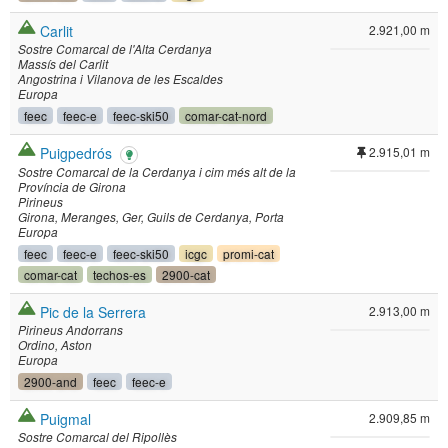
Carlit
2.921,00 m
Sostre Comarcal de l'Alta Cerdanya
Massís del Carlit
Angostrina i Vilanova de les Escaldes
Europa
feec
feec-e
feec-ski50
comar-cat-nord
Puigpedrós
2.915,01 m
Sostre Comarcal de la Cerdanya i cim més alt de la
Província de Girona
Pirineus
Girona
Meranges
Ger
Guils de Cerdanya
Porta
Europa
feec
feec-e
feec-ski50
icgc
promi-cat
comar-cat
techos-es
2900-cat
Pic de la Serrera
2.913,00 m
Pirineus Andorrans
Ordino
Aston
Europa
2900-and
feec
feec-e
Puigmal
2.909,85 m
Sostre Comarcal del Ripollès