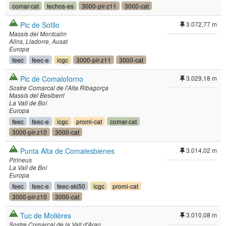
comar-cat
techos-es
3000-pir-z11
3000-cat
Pic de Sotllo
3.072,77 m
Massís del Montcalm
Alins
Lladorre
Ausat
Europa
feec
feec-e
icgc
3000-pir-z11
3000-cat
Pic de Comaloforno
3.029,18 m
Sostre Comarcal de l'Alta Ribagorça
Massís del Besiberri
La Vall de Boí
Europa
feec
feec-e
icgc
promi-cat
comar-cat
3000-pir-z10
3000-cat
Punta Alta de Comalesbienes
3.014,02 m
Pirineus
La Vall de Boí
Europa
feec
feec-e
feec-ski50
icgc
promi-cat
3000-pir-z10
3000-cat
Tuc de Molières
3.010,08 m
Sostre Comarcal de la Vall d'Aran