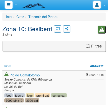
Inici
Cims
Tresmils del Pirineu
Zona 10: Besiberri
9 cims
Filtres
Nom
Altitud
Pic de Comaloforno
3.029,18 m
Sostre Comarcal de l'Alta Ribagorça
Massís del Besiberri
La Vall de Boí
Europa
feec
feec-e
icgc
promi-cat
comar-cat
3000-pir-z10
3000-cat