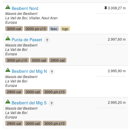
Besiberri Nord
3.008,27 m
Massís del Besiberri
La Vall de Boí
Vilaller
Naut Aran
Europa
3000-cat
3000-pir-z10
feec
icgc
Punta de Passet
2.997,60 m
Massís del Besiberri
La Vall de Boí
Europa
3000-pir-z10
3000-cat
2900-cat
Besiberri del Mig N
2.995,90 m
Massís del Besiberri
La Vall de Boí
Europa
2900-cat
3000-cat
3000-pir-z10
Besiberri del Mig S
2.995,20 m
Massís del Besiberri
La Vall de Boí
Europa
2900-cat
3000-cat
3000-pir-z10