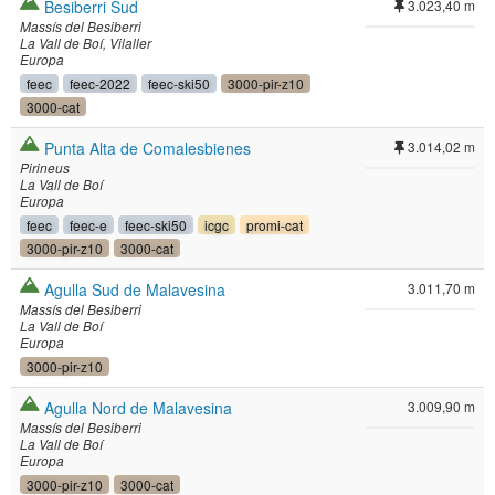
Besiberri Sud
3.023,40 m
Massís del Besiberri
La Vall de Boí
Vilaller
Europa
feec
feec-2022
feec-ski50
3000-pir-z10
3000-cat
Punta Alta de Comalesbienes
3.014,02 m
Pirineus
La Vall de Boí
Europa
feec
feec-e
feec-ski50
icgc
promi-cat
3000-pir-z10
3000-cat
Agulla Sud de Malavesina
3.011,70 m
Massís del Besiberri
La Vall de Boí
Europa
3000-pir-z10
Agulla Nord de Malavesina
3.009,90 m
Massís del Besiberri
La Vall de Boí
Europa
3000-pir-z10
3000-cat