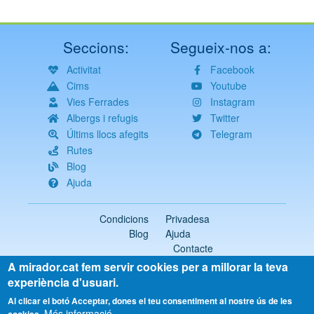
Seccions:
Segueix-nos a:
Activitat
Facebook
Cims
Youtube
Vies Ferrades
Instagram
Albergs i refugis
Twitter
Últims llocs afegits
Telegram
Rutes
Blog
Ajuda
Condicions
Privadesa
Blog
Ajuda
Contacte
A mirador.cat fem servir cookies per a millorar la teva
2018-2026 ©
mirador.cat
Tots els drets reservats
experiència d'usuari.
Select
Al clicar el botó Acceptar, dones el teu consentiment al nostre ús de les
Més informació
your