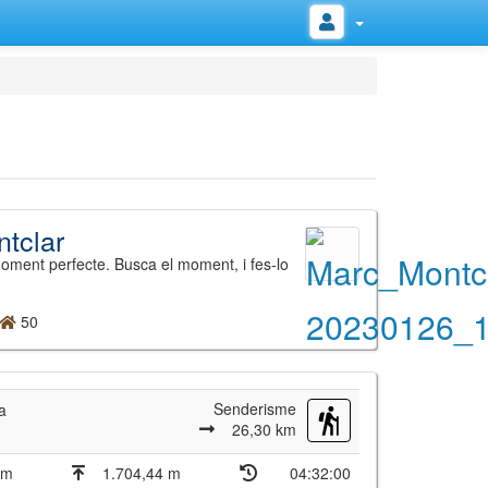
tclar
oment perfecte. Busca el moment, i fes-lo
50
Senderisme
a
26,30 km
 m
1.704,44 m
04:32:00