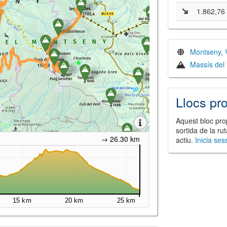
1.862,76
Montseny
,
Massís del
Llocs pr
Aquest bloc prop
sortida de la ru
→ 26.30 km
actiu.
Inicia ses
15 km
20 km
25 km