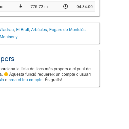
 m
775,72 m
04:34:00
Viladrau
,
El Brull
,
Arbúcies
,
Fogars de Montclús
 Montseny
opers
orciona la llista de llocs més propers a el punt de
ta.
Aquesta funció requereix un compte d'usuari
sió
o
crea el teu compte
. És gratis!