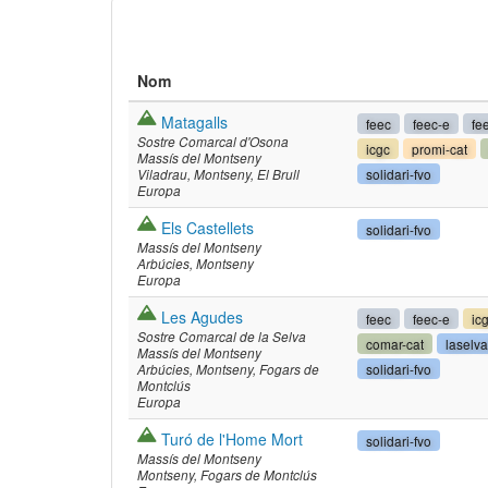
Nom
Matagalls
feec
feec-e
fe
Sostre Comarcal d'Osona
icgc
promi-cat
Massís del Montseny
solidari-fvo
Viladrau
Montseny
El Brull
Europa
Els Castellets
solidari-fvo
Massís del Montseny
Arbúcies
Montseny
Europa
©
Leaflet
JS librar
©
OpenStreetMap
Les Agudes
©
Institut Cartogrà
feec
feec-e
ic
Sostre Comarcal de la Selva
comar-cat
laselv
Massís del Montseny
solidari-fvo
Arbúcies
Montseny
Fogars de
Montclús
Europa
Turó de l'Home Mort
solidari-fvo
Massís del Montseny
Montseny
Fogars de Montclús