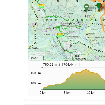
1 km
3000 ft
780.08 m ↓ 1704.44 m ↑
1500 m
1000 m
0 km
5 km
10 km