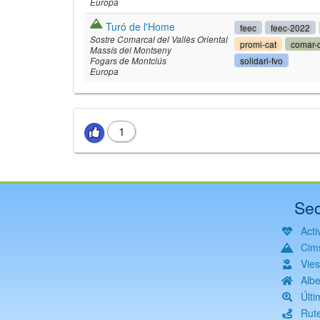
Europa
Turó de l'Home
feec
feec-2022
Sostre Comarcal del Vallès Oriental
promi-cat
comar-
Massís del Montseny
solidari-fvo
Fogars de Montclús
Europa
1
Sec
Activ
Cim
Vie
Albe
Últi
Rut