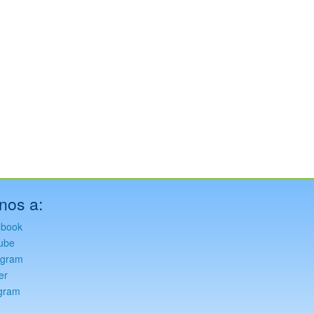
nos a:
ebook
ube
agram
er
gram