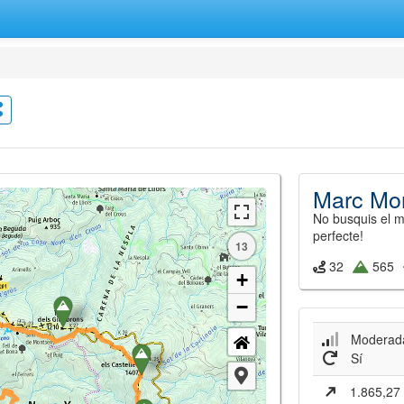
Marc Mon
No busquis el m
perfecte!
13
32
565
+
−
Moderad
Sí
1.865,27