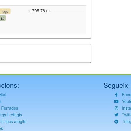
1.705,78 m
icgc
cat
cions:
Segueix-
itat
Fac
s
Yout
s Ferrades
Inst
rgs i refugis
Twitt
ms llocs afegits
Tele
es