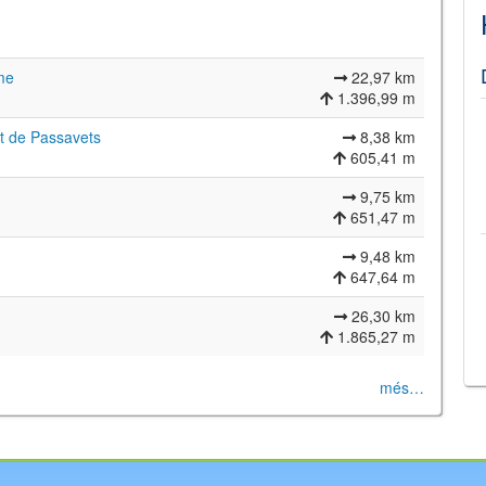
me
22,97 km
1.396,99 m
nt de Passavets
8,38 km
605,41 m
9,75 km
651,47 m
9,48 km
647,64 m
26,30 km
©
Leaflet
JS library for interactive maps
1.865,27 m
©
OpenStreetMap
,
OpenTopoMap
and its contributors
(
CC BY-SH 4.0
)
©
Institut Cartogràfic i Geològic de Catalunya
(
CC BY-SH 4.0
)
més…