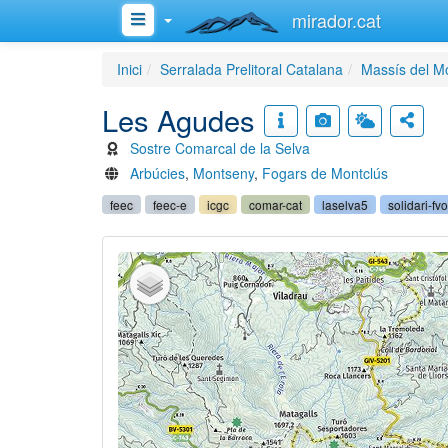
mirador.cat
Inici
Serralada Prelitoral Catalana
Massís del M
Les Agudes
Sostre Comarcal de la Selva
Arbúcies
,
Montseny
,
Fogars de Montclús
feec
feec-e
icgc
comar-cat
laselva5
solidari-fvo