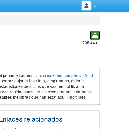
1.705,44 m
Si ja has fet aquest cim,
crea el teu compte GRATIS
i podràs pujar la teva foto, afegir notes, obtenir
estadístiques dels cims que vas fent, utilitzar la
cerca ràpida, consultar els cims propers, informació
d'altres membres que han estat aquí i molt més!
Enlaces relacionados