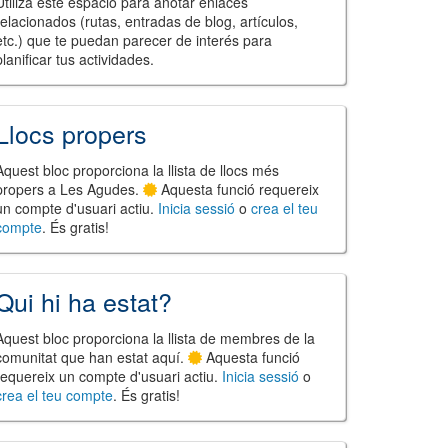
Utiliza este espacio para anotar enlaces
relacionados (rutas, entradas de blog, artículos,
etc.) que te puedan parecer de interés para
planificar tus actividades.
Llocs propers
Aquest bloc proporciona la llista de llocs més
propers a Les Agudes.
Aquesta funció requereix
un compte d'usuari actiu.
Inicia sessió
o
crea el teu
compte
. És gratis!
Qui hi ha estat?
Aquest bloc proporciona la llista de membres de la
comunitat que han estat aquí.
Aquesta funció
requereix un compte d'usuari actiu.
Inicia sessió
o
crea el teu compte
. És gratis!