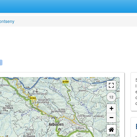
ontseny
12
+
−