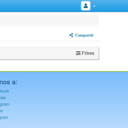
Compartir
Filtres
nos a:
ebook
ube
agram
er
gram