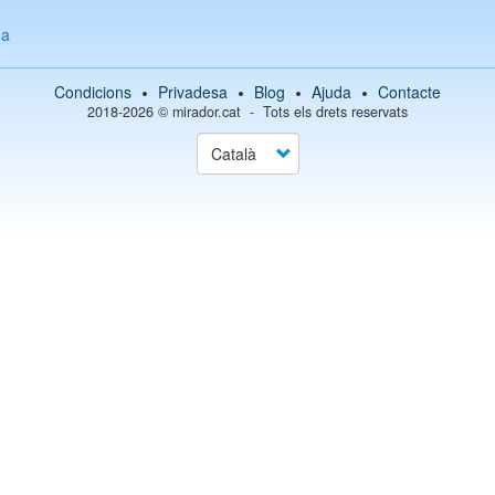
g
da
Condicions
Privadesa
Blog
Ajuda
Contacte
2018-2026 ©
mirador.cat
Tots els drets reservats
Select
your
language