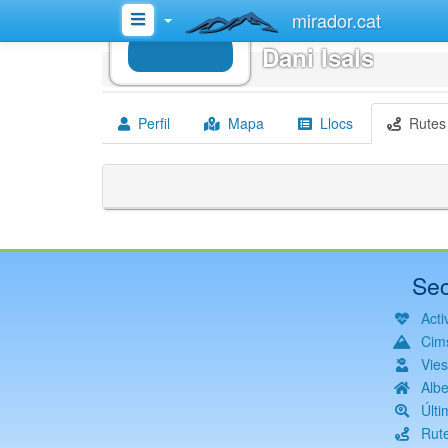
mirador.cat
Dani Isals
Inici
Dani Isals
Perfil
Mapa
Llocs
Rutes
Sec
Activ
Cim
Vie
Albe
Últi
Rut