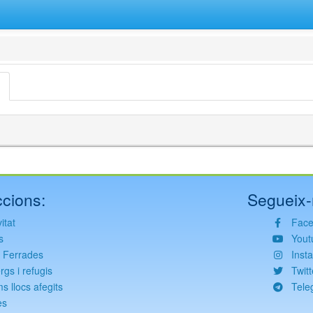
cions:
Segueix-
itat
Fac
s
Yout
s Ferrades
Inst
rgs i refugis
Twitt
ms llocs afegits
Tele
es