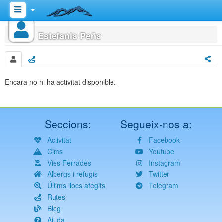
Inici
Estefania Peña
Encara no hi ha activitat disponible.
Seccions:
Segueix-nos a:
Activitat
Facebook
Cims
Youtube
Vies Ferrades
Instagram
Albergs i refugis
Twitter
Últims llocs afegits
Telegram
Rutes
Blog
Ajuda