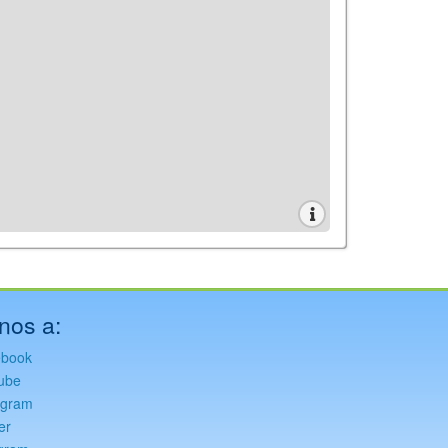
nos a:
ebook
ube
agram
er