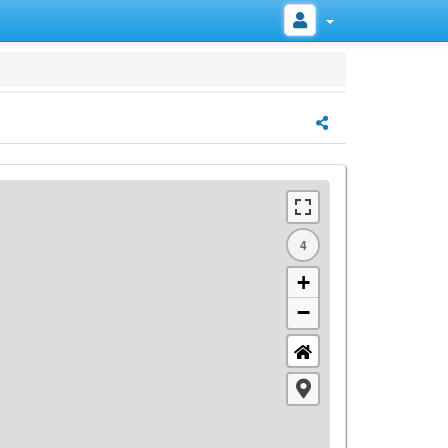
4
+
−