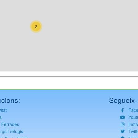
2
cions:
Segueix-
itat
Fac
s
Yout
s Ferrades
Inst
rgs i refugis
Twitt