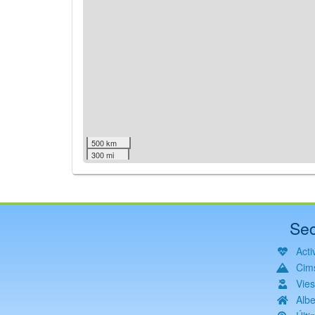
500 km
300 mi
Sec
Activ
Cim
Vie
Albe