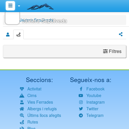
Inici
Javiera Sepúlveda
Javiera Sepúlveda
Filtres
Seccions:
Segueix-nos a:
Activitat
Facebook
Cims
Youtube
Vies Ferrades
Instagram
Albergs i refugis
Twitter
Últims llocs afegits
Telegram
Rutes
Blog