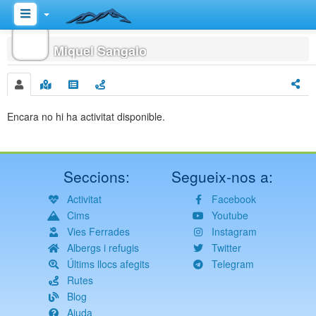
Inici
Miquel Sangalo
Encara no hi ha activitat disponible.
Seccions:
Segueix-nos a:
Activitat
Facebook
Cims
Youtube
Vies Ferrades
Instagram
Albergs i refugis
Twitter
Últims llocs afegits
Telegram
Rutes
Blog
Ajuda