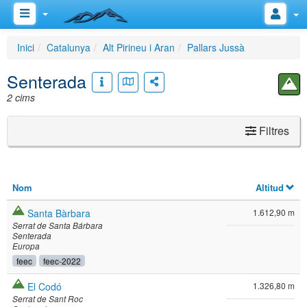
Inici
Catalunya
Alt Pirineu i Aran
Pallars Jussà
Senterada
2 cims
Filtres
Nom
Altitud
Santa Bàrbara
1.612,90 m
Serrat de Santa Bárbara
Senterada
Europa
feec
feec-2022
El Codó
1.326,80 m
Serrat de Sant Roc