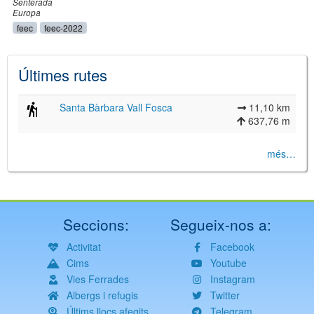
Senterada
Europa
feec
feec-2022
Últimes rutes
Santa Bàrbara Vall Fosca
11,10 km
637,76 m
més…
Seccions:
Segueix-nos a:
Activitat
Facebook
Cims
Youtube
Vies Ferrades
Instagram
Albergs i refugis
Twitter
Últims llocs afegits
Telegram