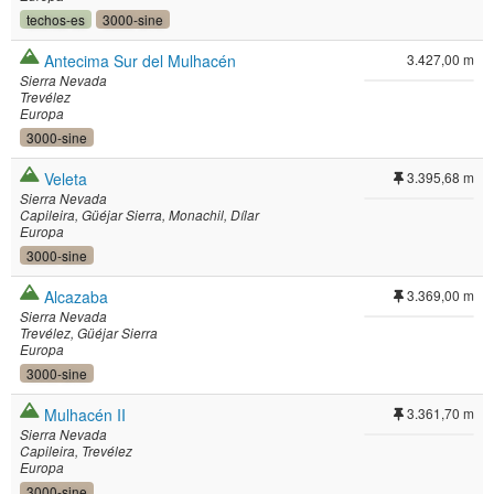
techos-es
3000-sine
Antecima Sur del Mulhacén
3.427,00 m
Sierra Nevada
Trevélez
Europa
3000-sine
Veleta
3.395,68 m
Sierra Nevada
Capileira
Güéjar Sierra
Monachil
Dílar
Europa
3000-sine
Alcazaba
3.369,00 m
Sierra Nevada
Trevélez
Güéjar Sierra
Europa
3000-sine
Mulhacén II
3.361,70 m
Sierra Nevada
Capileira
Trevélez
Europa
3000-sine