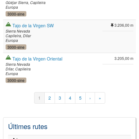
Güéjar Sierra
Capileira
Europa
3000-sine
Tajo de la Virgen SW
3.206,00 m
Sierra Nevada
Capileira
Dílar
Europa
3000-sine
Tajo de la Virgen Oriental
3.205,00 m
Sierra Nevada
Dílar
Capileira
Europa
3000-sine
Paginació
Pàgina
1
Pàgina
2
Pàgina
3
Pàgina
4
Pàgina
5
Pàgina
›
Última
»
actual
següent
pàgina
Últimes rutes