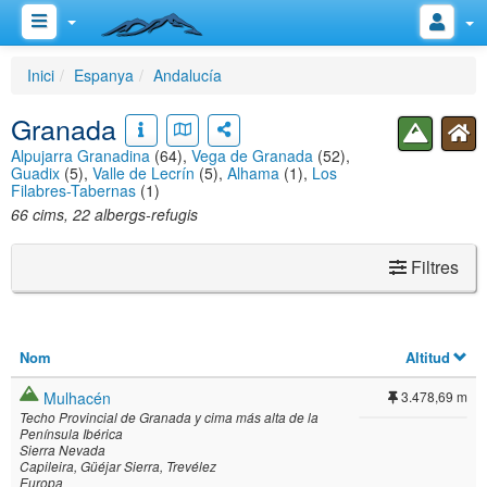
Inici
Espanya
Andalucía
Granada
Alpujarra Granadina
(64),
Vega de Granada
(52),
Guadix
(5),
Valle de Lecrín
(5),
Alhama
(1),
Los
Filabres-Tabernas
(1)
66 cims, 22 albergs-refugis
Filtres
Nom
Altitud
Mulhacén
3.478,69 m
Techo Provincial de Granada y cima más alta de la
Península Ibérica
Sierra Nevada
Capileira
Güéjar Sierra
Trevélez
Europa