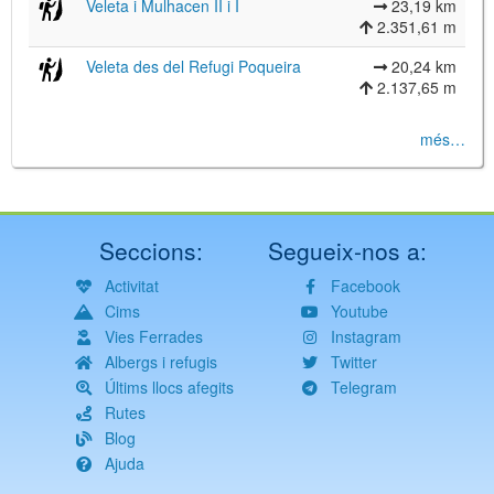
Veleta i Mulhacen II i I
23,19 km
2.351,61 m
Veleta des del Refugi Poqueira
20,24 km
2.137,65 m
més…
Seccions:
Segueix-nos a:
Activitat
Facebook
Cims
Youtube
Vies Ferrades
Instagram
Albergs i refugis
Twitter
Últims llocs afegits
Telegram
Rutes
Blog
Ajuda