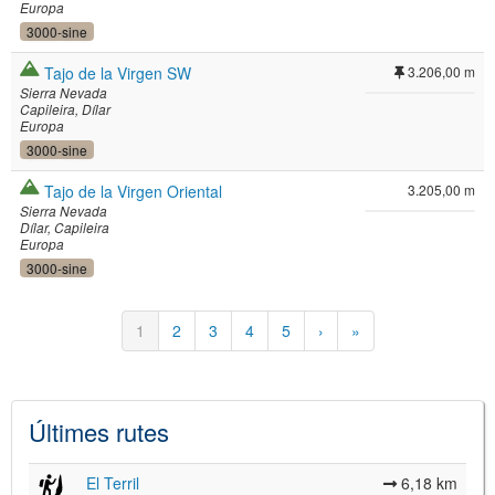
Europa
3000-sine
Tajo de la Virgen SW
3.206,00 m
Sierra Nevada
Capileira
Dílar
Europa
3000-sine
Tajo de la Virgen Oriental
3.205,00 m
Sierra Nevada
Dílar
Capileira
Europa
3000-sine
Paginació
Pàgina
1
Pàgina
2
Pàgina
3
Pàgina
4
Pàgina
5
Pàgina
›
Última
»
actual
següent
pàgina
Últimes rutes
El Terril
6,18 km