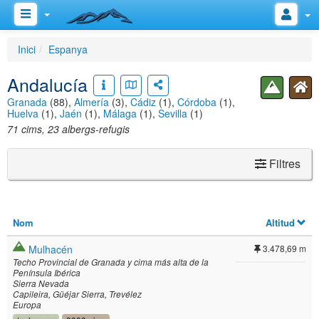
Inici
Espanya
Andalucía
Granada
(88),
Almería
(3),
Cádiz
(1),
Córdoba
(1),
Huelva
(1),
Jaén
(1),
Málaga
(1),
Sevilla
(1)
71 cims, 23 albergs-refugis
Filtres
Nom
Altitud
Mulhacén
3.478,69 m
Techo Provincial de Granada y cima más alta de la
Península Ibérica
Sierra Nevada
Capileira
Güéjar Sierra
Trevélez
Europa