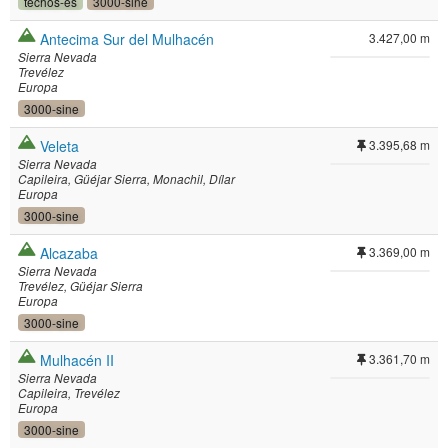
techos-es
3000-sine
Antecima Sur del Mulhacén
3.427,00 m
Sierra Nevada
Trevélez
Europa
3000-sine
Veleta
3.395,68 m
Sierra Nevada
Capileira
Güéjar Sierra
Monachil
Dílar
Europa
3000-sine
Alcazaba
3.369,00 m
Sierra Nevada
Trevélez
Güéjar Sierra
Europa
3000-sine
Mulhacén II
3.361,70 m
Sierra Nevada
Capileira
Trevélez
Europa
3000-sine