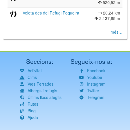
520,52 m
Veleta des del Refugi Poqueira
20,24 km
2.137,65 m
més…
Seccions:
Segueix-nos a:
Activitat
Facebook
Cims
Youtube
Vies Ferrades
Instagram
Albergs i refugis
Twitter
Últims llocs afegits
Telegram
Rutes
Blog
Ajuda