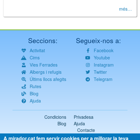
més…
Seccions:
Segueix-nos a:
Activitat
Facebook
Cims
Youtube
Vies Ferrades
Instagram
Albergs i refugis
Twitter
Últims llocs afegits
Telegram
Rutes
Blog
Ajuda
Condicions
Privadesa
Blog
Ajuda
Contacte
A mirador.cat fem servir cookies per a millorar la teva
2018-2026 ©
mirador.cat