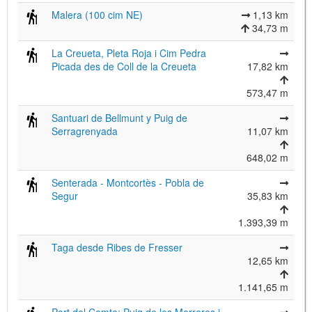
Malera (100 cim NE)
1,13 km
34,73 m
La Creueta, Pleta Roja i Cim Pedra
Picada des de Coll de la Creueta
17,82 km
573,47 m
Santuari de Bellmunt y Puig de
Serragrenyada
11,07 km
648,02 m
Senterada - Montcortès - Pobla de
Segur
35,83 km
1.393,39 m
Taga desde Ribes de Fresser
12,65 km
1.141,65 m