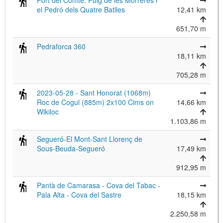
Port del Comte: Puig de les Morreres i
el Pedró dels Quatre Batlles
12,41 km
651,70 m
Pedraforca 360
18,11 km
705,28 m
2023-05-28 - Sant Honorat (1068m)
Roc de Cogul (885m) 2x100 Cims on
14,66 km
Wikiloc
1.103,86 m
Segueró-El Mont-Sant Llorenç de
Sous-Beuda-Segueró
17,49 km
912,95 m
Pantà de Camarasa - Cova del Tabac -
Pala Alta - Cova del Sastre
18,15 km
2.250,58 m