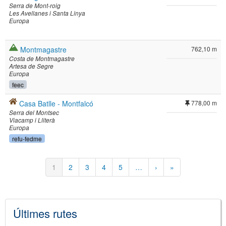
Serra de Mont-roig
Les Avellanes i Santa Linya
Europa
Montmagastre
762,10 m
Costa de Montmagastre
Artesa de Segre
Europa
feec
Casa Batlle - Montfalcó
778,00 m
Serra del Montsec
Viacamp i Lliterà
Europa
refu-fedme
Paginació
Pàgina
1
Pàgina
2
Pàgina
3
Pàgina
4
Pàgina
5
…
Pàgina
›
Última
»
actual
següent
pàgina
Últimes rutes