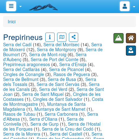
Inici
Prepirineus
Serra del Cadí
(16),
Serra del Montsec
(14),
Serra
de Moixeró
(12),
Serra de Montgrony
(9),
Serra de
Boumort
(7),
Serra de Mont-roig
(6),
Serra
d'Aubenç
(5),
Serra de Port del Comte
(5),
Prepirineus aragonesos
(4),
Serra d'Ensija
(4),
Serra del Catllaràs
(4),
Serra de Picancel
(4),
Cingles de Conangle
(3),
Rasos de Peguera
(3),
Serra de Bellmunt
(3),
Serra de Busa
(3),
Serra
dels Tossals
(3),
Serra de Sant Gervàs
(3),
Serra
de les Canals
(2),
Serra del Verd
(2),
Serra de Sant
Joan
(2),
Serra de Sant Miquel
(2),
Cingles de les
Costasses
(1),
Cingles de Sant Salvador
(1),
Costa
de Montmagastre
(1),
Muntanya de Santa
Magdalena
(1),
Muntanya de Sant Mamet
(1),
Rasos de Tubau
(1),
Serra Carbonera
(1),
Serra
d'Albesa
(1),
Serra d'Oliana
(1),
Serra de
Conivella
(1),
Serra de Gurp
(1),
Serra de l'Hostal
de les Forques
(1),
Serra de la Creu del Codó
(1),
Serra de la Morera
(1),
Serra del Castell
(1),
Serra
del Castellet
(1),
Serra de les Cabeçades
(1),
Serra