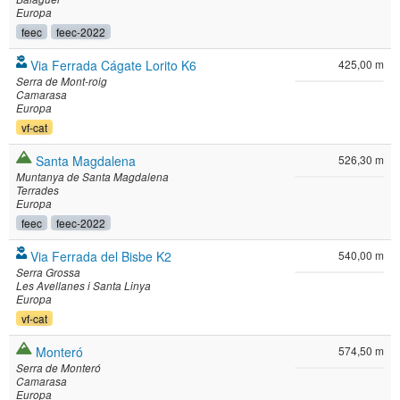
Europa
feec
feec-2022
Via Ferrada Cágate Lorito K6
425,00 m
Serra de Mont-roig
Camarasa
Europa
vf-cat
Santa Magdalena
526,30 m
Muntanya de Santa Magdalena
Terrades
Europa
feec
feec-2022
Via Ferrada del Bisbe K2
540,00 m
Serra Grossa
Les Avellanes i Santa Linya
Europa
vf-cat
Monteró
574,50 m
Serra de Monteró
Camarasa
Europa