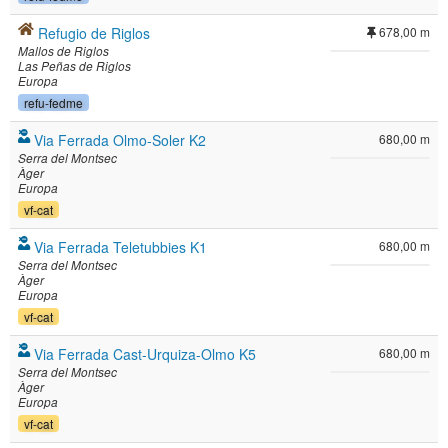
Refugio de Riglos
678,00 m
Mallos de Riglos
Las Peñas de Riglos
Europa
refu-fedme
Via Ferrada Olmo-Soler K2
680,00 m
Serra del Montsec
Àger
Europa
vf-cat
Via Ferrada Teletubbies K1
680,00 m
Serra del Montsec
Àger
Europa
vf-cat
Via Ferrada Cast-Urquiza-Olmo K5
680,00 m
Serra del Montsec
Àger
Europa
vf-cat