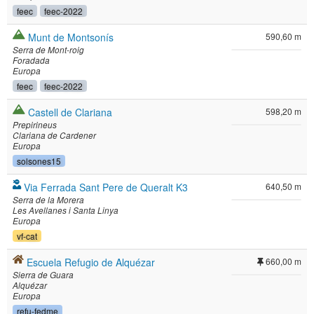
feec
feec-2022
Munt de Montsonís
590,60 m
Serra de Mont-roig
Foradada
Europa
feec
feec-2022
Castell de Clariana
598,20 m
Prepirineus
Clariana de Cardener
Europa
solsones15
Via Ferrada Sant Pere de Queralt K3
640,50 m
Serra de la Morera
Les Avellanes i Santa Linya
Europa
vf-cat
Escuela Refugio de Alquézar
660,00 m
Sierra de Guara
Alquézar
Europa
refu-fedme