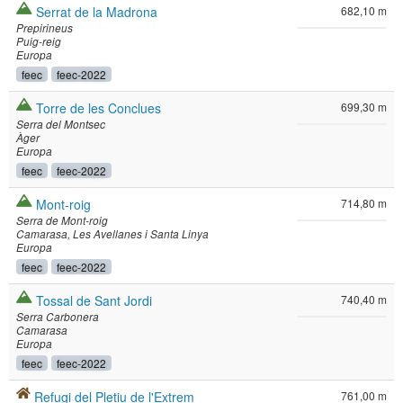
Serrat de la Madrona
682,10 m
Prepirineus
Puig-reig
Europa
feec
feec-2022
Torre de les Conclues
699,30 m
Serra del Montsec
Àger
Europa
feec
feec-2022
Mont-roig
714,80 m
Serra de Mont-roig
Camarasa
Les Avellanes i Santa Linya
Europa
feec
feec-2022
Tossal de Sant Jordi
740,40 m
Serra Carbonera
Camarasa
Europa
feec
feec-2022
Refugi del Pletiu de l'Extrem
761,00 m