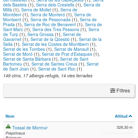
dels Bastets
(1),
Serra dels Crestells
(1),
Serra de
Millà
(1),
Serra de Mollet
(1),
Serra de
Montdeví
(1),
Serra de Monteró
(1),
Serra de
Montsent
(1),
Serra de Pessonada
(1),
Serra de
Prada
(1),
Serra de Roc de Benavent
(1),
Serra de
Sant Marc
(1),
Serra des Tres Pessons
(1),
Serra
de Turp
(1),
Serra Grossa
(1),
Serrat de
Gavarnet
(1),
Serrat de la Qüestió
(1),
Serrat de la
Sella
(1),
Serrat de les Costes de Montiberri
(1),
Serrat de les Tombes
(1),
Serrat de Mansull
(1),
Serrat de Moró
(1),
Serrat de Prat d'Estaques
(1),
Serrat de Santa Bárbara
(1),
Serrat de Sant
Bartomeu
(1),
Serrat de Santes Creus
(1),
Serrat
de Sant Joan
(1),
Serrat de Sant Roc
(1)
149 cims, 17 albergs-refugis, 14 vies ferrades
Filtres
Nom
Altitud
Tossal de Mormur
326,30 m
Prepirineus
Balaguer