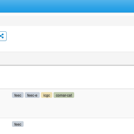
feec
feec-e
icgc
comar-cat
feec