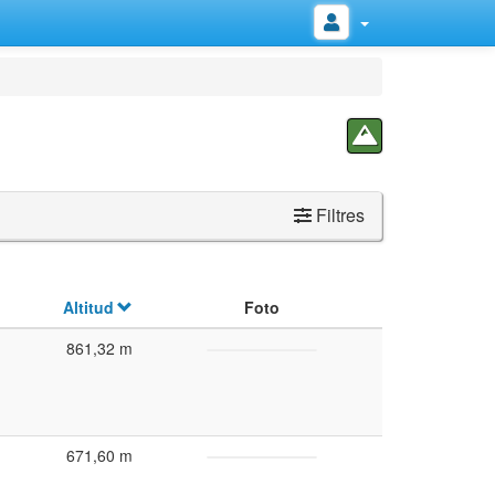
Filtres
Altitud
Foto
861,32 m
671,60 m