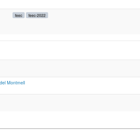
feec
feec-2022
del Montmell