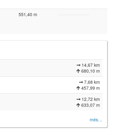
551,40 m
14,67 km
680,10 m
7,68 km
457,99 m
12,72 km
633,07 m
més…