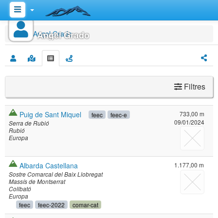
Inici
Angel Grado
Angel Grado
Filtres
Puig de Sant Miquel
733,00 m
feec
feec-e
09/01/2024
Serra de Rubió
Rubió
Europa
Albarda Castellana
1.177,00 m
Sostre Comarcal del Baix Llobregat
Massís de Montserrat
Collbató
Europa
feec
feec-2022
comar-cat