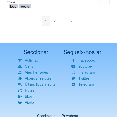
Europa
feec
feec-e
Paginació
Pàgina
1
Pàgina
2
Pàgina
›
Última
»
actual
següent
pàgina
Seccions:
Segueix-nos a:
Activitat
Facebook
Cims
Youtube
Vies Ferrades
Instagram
Albergs i refugis
Twitter
Últims llocs afegits
Telegram
Rutes
Blog
Ajuda
Condicions
Privadesa