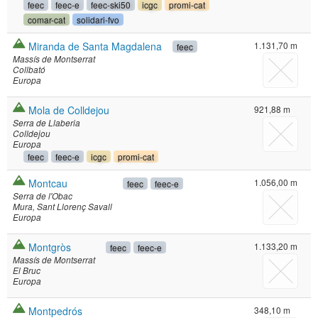
feec
feec-e
feec-ski50
icgc
promi-cat
comar-cat
solidari-fvo
Miranda de Santa Magdalena
1.131,70 m
feec
Massís de Montserrat
Collbató
Europa
Mola de Colldejou
921,88 m
Serra de Llaberia
Colldejou
Europa
feec
feec-e
icgc
promi-cat
Montcau
1.056,00 m
feec
feec-e
Serra de l'Obac
Mura
Sant Llorenç Savall
Europa
Montgròs
1.133,20 m
feec
feec-e
Massís de Montserrat
El Bruc
Europa
Montpedrós
348,10 m