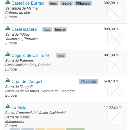
Castell de Burriac
392,00 m
feec
feec-e
30turons
Serralada de Marina
Cabrera de Mar
Europa
Castellsapera
939,30 m
feec
feec-e
Serra de l'Obac
Vacarisses
Terrassa
Europa
Cogulló de Cal Torre
881,30 m
feec
Serra de Palomes
Castellfollit del Boix
Rajadell
Europa
Creu de l'Aragall
548,10 m
10cebllob
Serra de l'Aragall
Castellví de Rosanes
Corbera de Llobregat
Europa
La Mola
1.103,25 m
Sostre Comarcal del Vallès Occidental
Serra de l'Obac
Matadepera
Europa