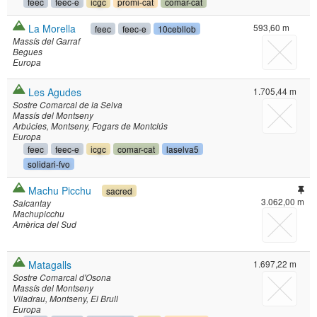
feec
feec-e
icgc
promi-cat
comar-cat
La Morella
593,60 m
feec
feec-e
10cebllob
Massís del Garraf
Begues
Europa
Les Agudes
1.705,44 m
Sostre Comarcal de la Selva
Massís del Montseny
Arbúcies
Montseny
Fogars de Montclús
Europa
feec
feec-e
icgc
comar-cat
laselva5
solidari-fvo
Machu Picchu
sacred
3.062,00 m
Salcantay
Machupicchu
Amèrica del Sud
Matagalls
1.697,22 m
Sostre Comarcal d'Osona
Massís del Montseny
Viladrau
Montseny
El Brull
Europa