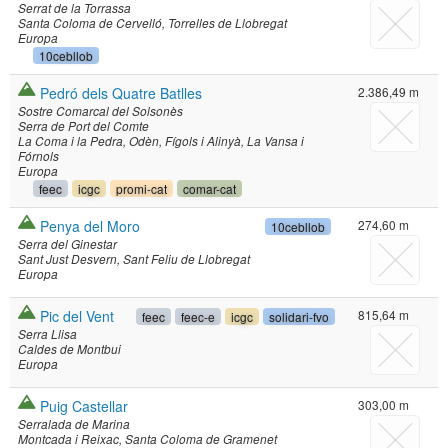
Serrat de la Torrassa
Santa Coloma de Cervelló
Torrelles de Llobregat
Europa
10cebllob
Pedró dels Quatre Batlles
2.386,49 m
Sostre Comarcal del Solsonès
Serra de Port del Comte
La Coma i la Pedra
Odèn
Fígols i Alinyà
La Vansa i
Fórnols
Europa
feec
icgc
promi-cat
comar-cat
Penya del Moro
274,60 m
10cebllob
Serra del Ginestar
Sant Just Desvern
Sant Feliu de Llobregat
Europa
Pic del Vent
815,64 m
feec
feec-e
icgc
solidari-fvo
Serra Llisa
Caldes de Montbui
Europa
Puig Castellar
303,00 m
Serralada de Marina
Montcada i Reixac
Santa Coloma de Gramenet