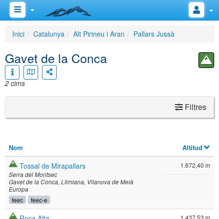
Inici
Catalunya
Alt Pirineu i Aran
Pallars Jussà
Gavet de la Conca
2 cims
Filtres
Nom
Altitud
Tossal de Mirapallars
1.672,40 m
Serra del Montsec
Gavet de la Conca
Llimiana
Vilanova de Meià
Europa
feec
feec-e
Roca Alta
1.437,53 m