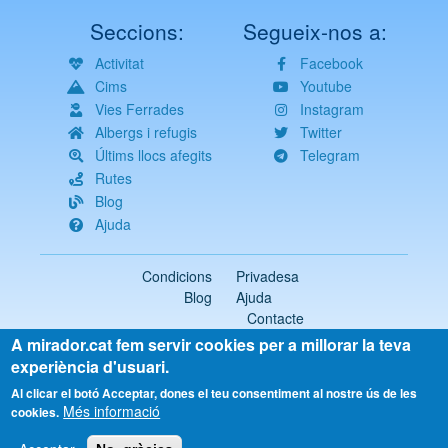
Seccions:
Segueix-nos a:
Activitat
Facebook
Cims
Youtube
Vies Ferrades
Instagram
Albergs i refugis
Twitter
Últims llocs afegits
Telegram
Rutes
Blog
Ajuda
Condicions
Privadesa
Blog
Ajuda
Contacte
A mirador.cat fem servir cookies per a millorar la teva
2018-2026 ©
mirador.cat
Tots els drets reservats
experiència d'usuari.
Select
Al clicar el botó Acceptar, dones el teu consentiment al nostre ús de les
Més informació
your
cookies.
language