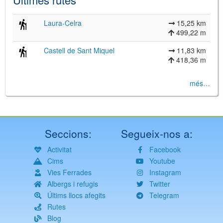
Laura-Celra
15,25 km
499,22 m
Castell de Sant Miquel
11,83 km
418,36 m
més…
Seccions:
Segueix-nos a:
Activitat
Facebook
Cims
Youtube
Vies Ferrades
Instagram
Albergs i refugis
Twitter
Últims llocs afegits
Telegram
Rutes
Blog