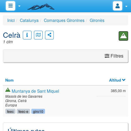
Inici
Catalunya
Comarques Gironines
Gironès
Celrà
1 cim
Filtres
Nom
Altitud
Muntanya de Sant Miquel
385,00 m
Massís de les Gavarres
Girona
Celrà
Europa
feec
feec-e
giro10
Últimes rutes