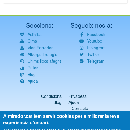
Seccions:
Segueix-nos a:
Activitat
Facebook
Cims
Youtube
Vies Ferrades
Instagram
Albergs i refugis
Twitter
Últims llocs afegits
Telegram
Rutes
Blog
Ajuda
Condicions
Privadesa
Blog
Ajuda
Contacte
A mirador.cat fem servir cookies per a millorar la teva
2018-2026 ©
mirador.cat
Tots els drets reservats
experiència d'usuari.
Select