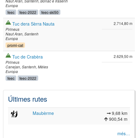
Naut Aran
Santenh
Bonac e Irasenh
Europa
feec
feec-2022
feec-ski50
Tuc dera Sèrra Nauta
2.714,80 m
Pirineus
Naut Aran
Santenh
Europa
promi-cat
Tuc de Crabèra
2.629,50 m
Pirineus
Canejan
Santenh
Mèles
Europa
feec
feec-2022
Últimes rutes
Maubèrme
9,68 km
900,54 m
més…