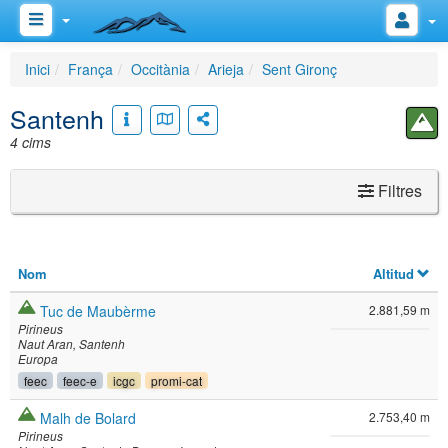
Inici
França
Occitània
Arieja
Sent Gironç
Santenh
4 cims
Filtres
Nom
Altitud
Tuc de Maubèrme
2.881,59 m
Pirineus
Naut Aran
Santenh
Europa
feec
feec-e
icgc
promi-cat
Malh de Bolard
2.753,40 m
Pirineus