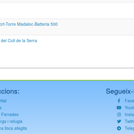
fort-Torre Madaloc-Batteria 500
del Coll de la Serra
cions:
Segueix-
itat
Fac
s
Yout
s Ferrades
Inst
rgs i refugis
Twitt
ms llocs afegits
Tele