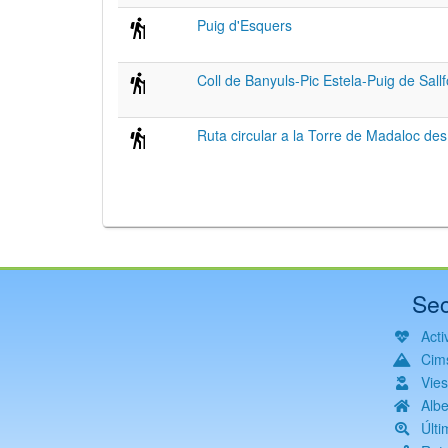
Puig d'Esquers
Coll de Banyuls-Pic Estela-Puig de Sall
Ruta circular a la Torre de Madaloc des 
Sec
Activ
Cim
Vie
Albe
Últi