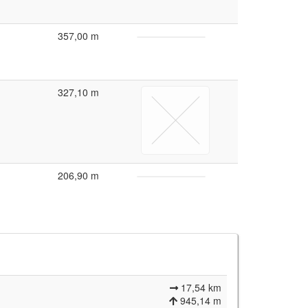
357,00 m
327,10 m
206,90 m
17,54 km
945,14 m