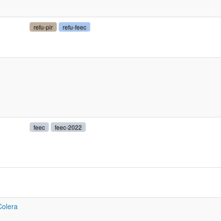
refu-pir
refu-feec
feec
feec-2022
Colera