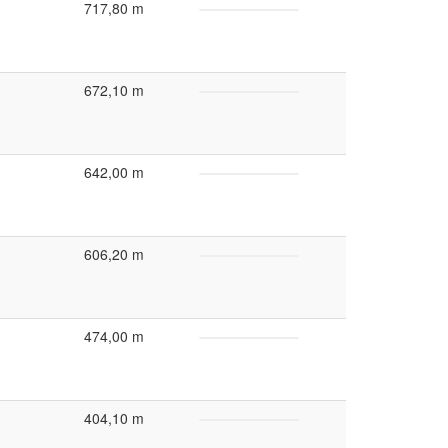
717,80 m
672,10 m
642,00 m
606,20 m
474,00 m
404,10 m