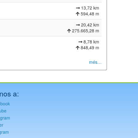
13,72 km
594,48 m
20,42 km
275.665,28 m
8,78 km
848,49 m
més…
nos a:
ebook
ube
agram
er
gram