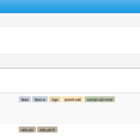
feec
feec-e
icgc
promi-cat
comar-cat-nord
refu-pir
refu-pir-fr