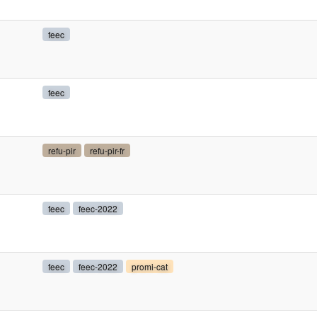
feec
feec
refu-pir
refu-pir-fr
feec
feec-2022
feec
feec-2022
promi-cat