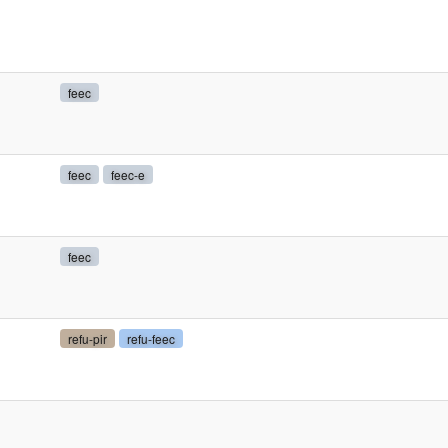
feec
feec
feec-e
feec
refu-pir
refu-feec