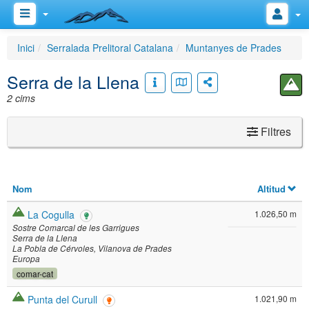
Inici
Serralada Prelitoral Catalana
Muntanyes de Prades
Serra de la Llena
2 cims
Filtres
Nom
Altitud
La Cogulla
1.026,50 m
Sostre Comarcal de les Garrigues
Serra de la Llena
La Pobla de Cérvoles
Vilanova de Prades
Europa
comar-cat
Punta del Curull
1.021,90 m