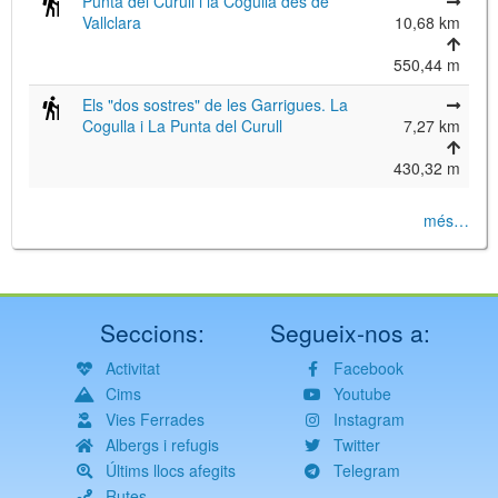
Punta del Curull i la Cogulla des de
Vallclara
10,68 km
550,44 m
Els "dos sostres" de les Garrigues. La
Cogulla i La Punta del Curull
7,27 km
430,32 m
més…
Seccions:
Segueix-nos a:
Activitat
Facebook
Cims
Youtube
Vies Ferrades
Instagram
Albergs i refugis
Twitter
Últims llocs afegits
Telegram
Rutes