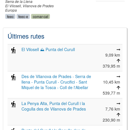
Serra de la Llena
El Vilosell
Vilanova de Prades
Europa
feec
feec-e
comar-cat
Últimes rutes
El Vilosell ⛰ Punta del Curull
9,09 km
379,95 m
Des de Vilanova de Prades - Serra de
llena - Punta Curull - Crucifici - Sant
10,45 km
Miquel de la Tosca - Coll de l'Abellar
539,77 m
La Penya Alta, Punta del Curull i la
Cogulla des de Vilanova de Prades
7,76 km
230,90 m