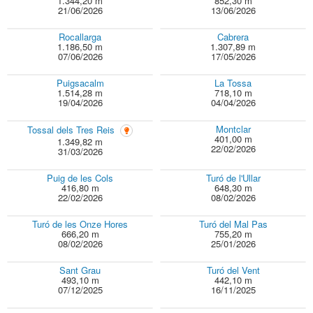
1.344,20 m
852,30 m
21/06/2026
13/06/2026
Rocallarga
Cabrera
1.186,50 m
1.307,89 m
07/06/2026
17/05/2026
Puigsacalm
La Tossa
1.514,28 m
718,10 m
19/04/2026
04/04/2026
Montclar
Tossal dels Tres Reis
401,00 m
1.349,82 m
22/02/2026
31/03/2026
Puig de les Cols
Turó de l'Ullar
416,80 m
648,30 m
22/02/2026
08/02/2026
Turó de les Onze Hores
Turó del Mal Pas
666,20 m
755,20 m
08/02/2026
25/01/2026
Sant Grau
Turó del Vent
493,10 m
442,10 m
07/12/2025
16/11/2025