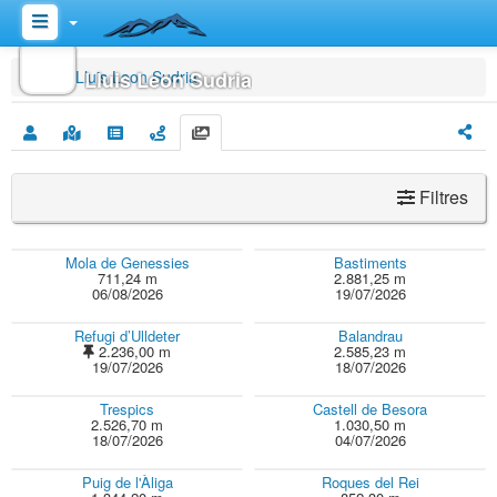
Inici
Lluis Leon Sudria
Lluis Leon Sudria
Filtres
Mola de Genessies
Bastiments
711,24 m
2.881,25 m
06/08/2026
19/07/2026
Refugi d’Ulldeter
Balandrau
2.236,00 m
2.585,23 m
19/07/2026
18/07/2026
Trespics
Castell de Besora
2.526,70 m
1.030,50 m
18/07/2026
04/07/2026
Puig de l'Àliga
Roques del Rei