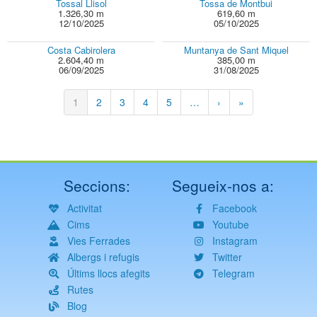
Tossal Llisol
Tossa de Montbui
1.326,30 m
619,60 m
12/10/2025
05/10/2025
Costa Cabirolera
Muntanya de Sant Miquel
2.604,40 m
385,00 m
06/09/2025
31/08/2025
Paginació
Pàgina
1
Pàgina
2
Pàgina
3
Pàgina
4
Pàgina
5
…
Pàgina
›
Última
»
actual
següent
pàgina
Seccions:
Segueix-nos a:
Activitat
Facebook
Cims
Youtube
Vies Ferrades
Instagram
Albergs i refugis
Twitter
Últims llocs afegits
Telegram
Rutes
Blog