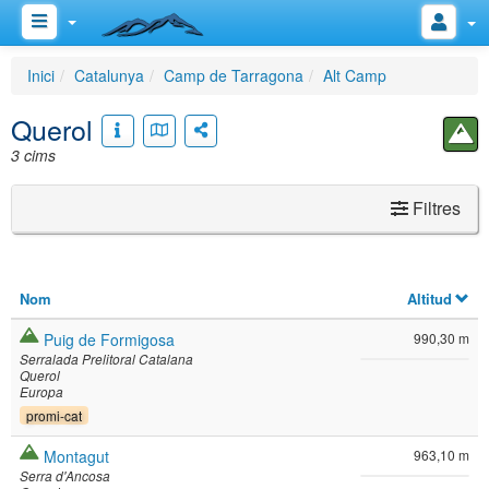
Inici
Catalunya
Camp de Tarragona
Alt Camp
Querol
3 cims
Filtres
Nom
Altitud
Puig de Formigosa
990,30 m
Serralada Prelitoral Catalana
Querol
Europa
promi-cat
Montagut
963,10 m
Serra d'Ancosa