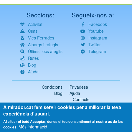
Seccions:
Segueix-nos a:
Activitat
Facebook
Cims
Youtube
Vies Ferrades
Instagram
Albergs i refugis
Twitter
Últims llocs afegits
Telegram
Rutes
Blog
Ajuda
Condicions
Privadesa
Blog
Ajuda
Contacte
A mirador.cat fem servir cookies per a millorar la teva
2018-2026 ©
mirador.cat
Tots els drets reservats
experiència d'usuari.
Select
Al clicar el botó Acceptar, dones el teu consentiment al nostre ús de les
Més informació
your
cookies.