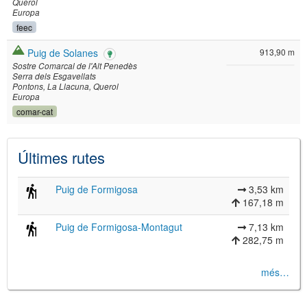
Querol
Europa
feec
Puig de Solanes
913,90 m
Sostre Comarcal de l'Alt Penedès
Serra dels Esgavellats
Pontons
La Llacuna
Querol
Europa
comar-cat
Últimes rutes
Puig de Formigosa
3,53 km
167,18 m
Puig de Formigosa-Montagut
7,13 km
282,75 m
més…