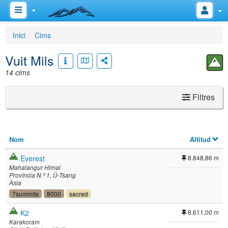
Inici
Cims
Vuit Mils
14 cims
Filtres
Nom
Altitud
Everest
8.848,86 m
Mahalangur Himal
Província N.º 1
Ü-Tsang
Àsia
7summits
8000
sacred
K2
8.611,00 m
Karakoram