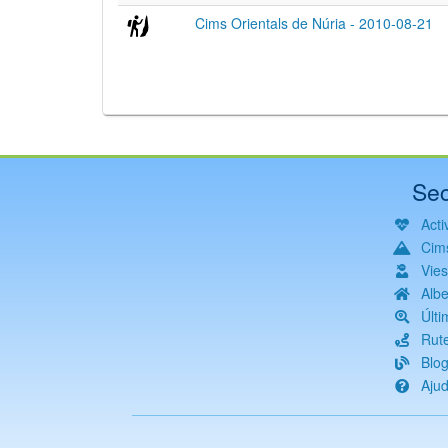
Cims Orientals de Núria - 2010-08-21
Sec
Activ
Cim
Vie
Albe
Últi
Rut
Blo
Aju