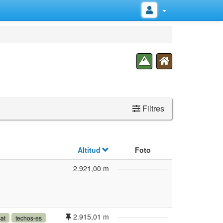
Filtres
Altitud
Foto
2.921,00 m
2.915,01 m
at
techos-es