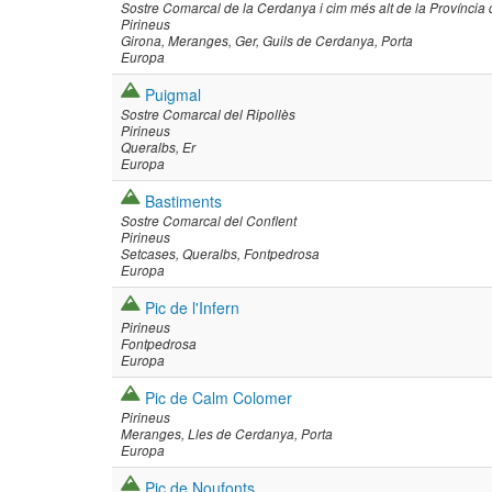
Sostre Comarcal de la Cerdanya i cim més alt de la Província
Pirineus
Girona
Meranges
Ger
Guils de Cerdanya
Porta
Europa
Puigmal
Sostre Comarcal del Ripollès
Pirineus
Queralbs
Er
Europa
Bastiments
Sostre Comarcal del Conflent
Pirineus
Setcases
Queralbs
Fontpedrosa
Europa
Pic de l'Infern
Pirineus
Fontpedrosa
Europa
Pic de Calm Colomer
Pirineus
Meranges
Lles de Cerdanya
Porta
Europa
Pic de Noufonts