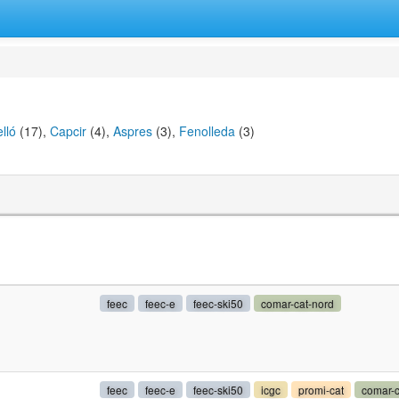
lló
(17),
Capcir
(4),
Aspres
(3),
Fenolleda
(3)
feec
feec-e
feec-ski50
comar-cat-nord
feec
feec-e
feec-ski50
icgc
promi-cat
comar-c