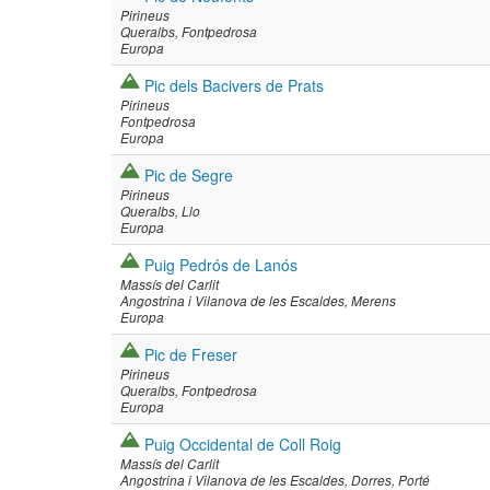
Pirineus
Queralbs
Fontpedrosa
Europa
Pic dels Bacivers de Prats
Pirineus
Fontpedrosa
Europa
Pic de Segre
Pirineus
Queralbs
Llo
Europa
Puig Pedrós de Lanós
Massís del Carlit
Angostrina i Vilanova de les Escaldes
Merens
Europa
Pic de Freser
Pirineus
Queralbs
Fontpedrosa
Europa
Puig Occidental de Coll Roig
Massís del Carlit
Angostrina i Vilanova de les Escaldes
Dorres
Porté