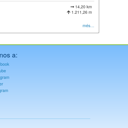
14,20 km
1.211,26 m
més…
nos a:
ebook
ube
agram
er
gram