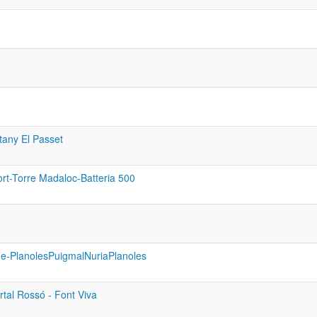
stany El Passet
fort-Torre Madaloc-Batteria 500
e-PlanolesPuigmalNuriaPlanoles
tal Rossó - Font Viva