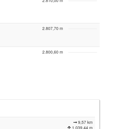
2.810,00 m
2.807,70 m
2.800,60 m
9,57 km
1.039,44 m