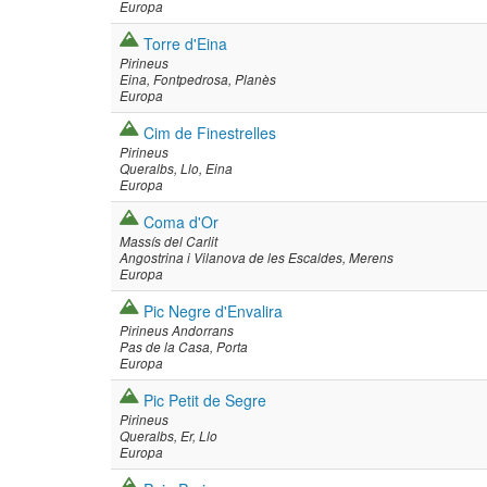
Europa
Torre d'Eina
Pirineus
Eina
Fontpedrosa
Planès
Europa
Cim de Finestrelles
Pirineus
Queralbs
Llo
Eina
Europa
Coma d'Or
Massís del Carlit
Angostrina i Vilanova de les Escaldes
Merens
Europa
Pic Negre d'Envalira
Pirineus Andorrans
Pas de la Casa
Porta
Europa
Pic Petit de Segre
Pirineus
Queralbs
Er
Llo
Europa