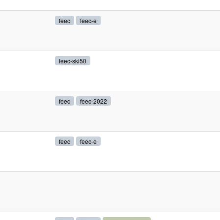
feec
feec-e
feec-ski50
feec
feec-2022
feec
feec-e