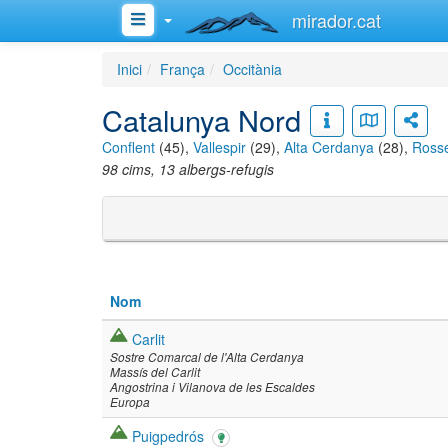
mirador.cat
Inici
França
Occitània
Catalunya Nord
Conflent
(45),
Vallespir
(29),
Alta Cerdanya
(28),
Rosse
98 cims, 13 albergs-refugis
Nom
Carlit
Sostre Comarcal de l'Alta Cerdanya
Massís del Carlit
Angostrina i Vilanova de les Escaldes
Europa
Puigpedrós