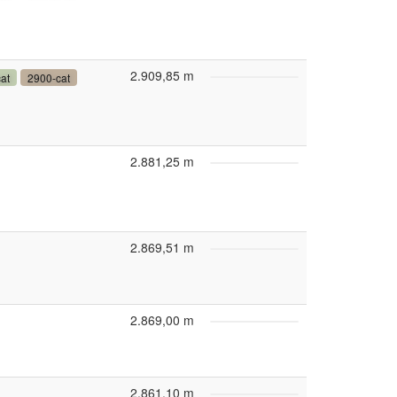
2.909,85 m
at
2900-cat
2.881,25 m
2.869,51 m
2.869,00 m
2.861,10 m