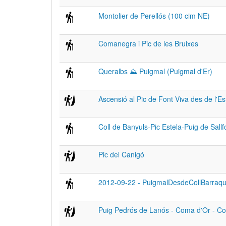
Montolier de Perellós (100 cim NE)
Comanegra i Pic de les Bruixes
Queralbs ⛰ Puigmal (Puigmal d'Er)
Ascensió al Pic de Font Viva des de l'E
Coll de Banyuls-Pic Estela-Puig de Sall
Pic del Canigó
2012-09-22 - PuigmalDesdeCollBarraqu
Puig Pedrós de Lanós - Coma d'Or - Cor