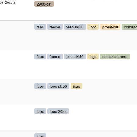
 de Girona
2900-cat
feec
feec-e
feec-ski50
icgc
promi-cat
comar-c
feec
feec-e
feec-ski50
icgc
comar-cat-nord
feec
feec-ski50
icgc
feec
feec-2022
feec