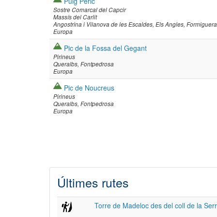
Puig Peric
Sostre Comarcal del Capcir
Massís del Carlit
Angostrina i Vilanova de les Escaldes
Els Angles
Formiguera
Europa
Pic de la Fossa del Gegant
Pirineus
Queralbs
Fontpedrosa
Europa
Pic de Noucreus
Pirineus
Queralbs
Fontpedrosa
Europa
Paginació
Últimes rutes
Torre de Madeloc des del coll de la Ser