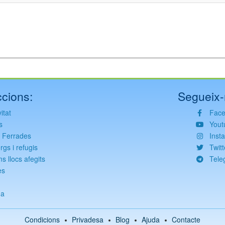
cions:
Segueix-
itat
Fac
s
Yout
s Ferrades
Inst
rgs i refugis
Twitt
ms llocs afegits
Tele
es
g
da
Condicions
Privadesa
Blog
Ajuda
Contacte