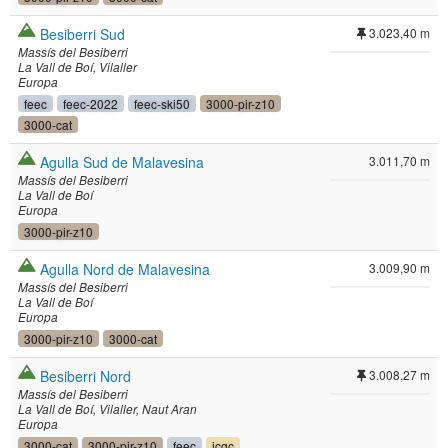
Besiberri Sud
3.023,40 m
Massís del Besiberri
La Vall de Boí
Vilaller
Europa
feec
feec-2022
feec-ski50
3000-pir-z10
3000-cat
Agulla Sud de Malavesina
3.011,70 m
Massís del Besiberri
La Vall de Boí
Europa
3000-pir-z10
Agulla Nord de Malavesina
3.009,90 m
Massís del Besiberri
La Vall de Boí
Europa
3000-pir-z10
3000-cat
Besiberri Nord
3.008,27 m
Massís del Besiberri
La Vall de Boí
Vilaller
Naut Aran
Europa
3000-cat
3000-pir-z10
feec
icgc