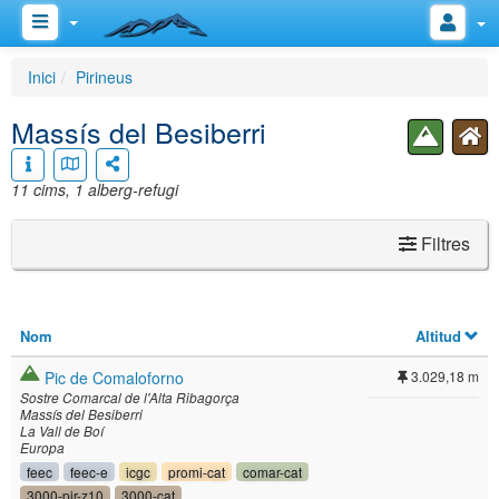
Inici
Pirineus
Massís del Besiberri
11 cims, 1 alberg-refugi
Filtres
Nom
Altitud
Pic de Comaloforno
3.029,18 m
Sostre Comarcal de l'Alta Ribagorça
Massís del Besiberri
La Vall de Boí
Europa
feec
feec-e
icgc
promi-cat
comar-cat
3000-pir-z10
3000-cat