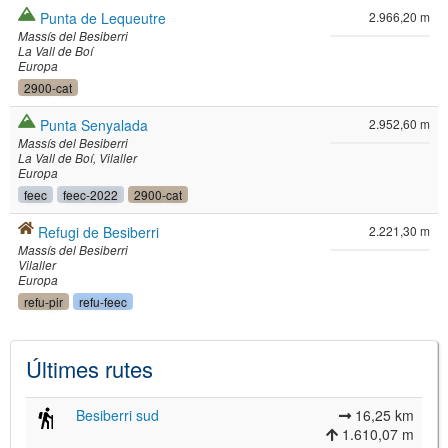
Punta de Lequeutre
2.966,20 m
Massís del Besiberri
La Vall de Boí
Europa
2900-cat
Punta Senyalada
2.952,60 m
Massís del Besiberri
La Vall de Boí
Vilaller
Europa
feec
feec-2022
2900-cat
Refugi de Besiberri
2.221,30 m
Massís del Besiberri
Vilaller
Europa
refu-pir
refu-feec
Últimes rutes
Besiberri sud
16,25 km
1.610,07 m