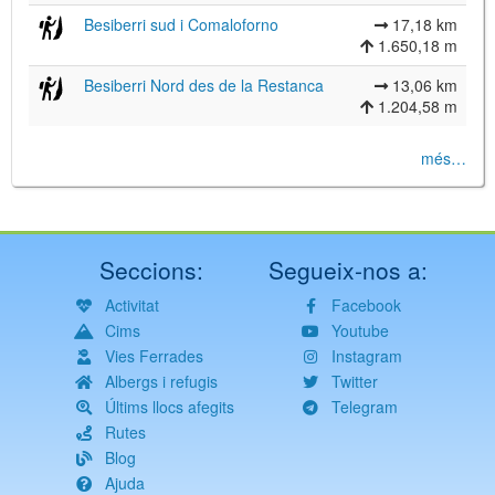
Besiberri sud i Comaloforno
17,18 km
1.650,18 m
Besiberri Nord des de la Restanca
13,06 km
1.204,58 m
més…
Seccions:
Segueix-nos a:
Activitat
Facebook
Cims
Youtube
Vies Ferrades
Instagram
Albergs i refugis
Twitter
Últims llocs afegits
Telegram
Rutes
Blog
Ajuda