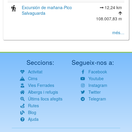
Excursión de mañana-Pico
12,24 km
Salvaguarda
108.007,83 m
més…
Seccions:
Segueix-nos a:
Activitat
Facebook
Cims
Youtube
Vies Ferrades
Instagram
Albergs i refugis
Twitter
Últims llocs afegits
Telegram
Rutes
Blog
Ajuda