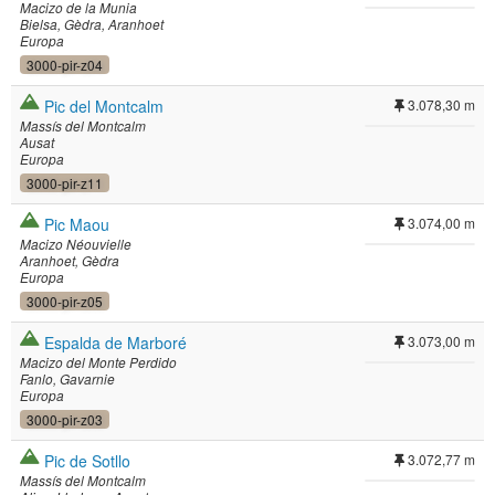
Macizo de la Munia
Bielsa
Gèdra
Aranhoet
Europa
3000-pir-z04
Pic del Montcalm
3.078,30 m
Massís del Montcalm
Ausat
Europa
3000-pir-z11
Pic Maou
3.074,00 m
Macizo Néouvielle
Aranhoet
Gèdra
Europa
3000-pir-z05
Espalda de Marboré
3.073,00 m
Macizo del Monte Perdido
Fanlo
Gavarnie
Europa
3000-pir-z03
Pic de Sotllo
3.072,77 m
Massís del Montcalm