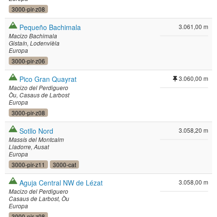
3000-pir-z08
Pequeño Bachimala
3.061,00 m
Macizo Bachimala
Gistaín
Lodenvièla
Europa
3000-pir-z06
Pico Gran Quayrat
3.060,00 m
Macizo del Perdiguero
Òu
Casaus de Larbost
Europa
3000-pir-z08
Sotllo Nord
3.058,20 m
Massís del Montcalm
Lladorre
Ausat
Europa
3000-pir-z11
3000-cat
Aguja Central NW de Lézat
3.058,00 m
Macizo del Perdiguero
Casaus de Larbost
Òu
Europa
3000-pir-z08