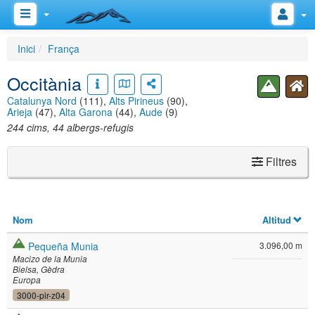
Inici
França
Occitània
Catalunya Nord
(111),
Alts Pirineus
(90),
Arieja
(47),
Alta Garona
(44),
Aude
(9)
244 cims, 44 albergs-refugis
Filtres
Nom
Altitud
Pequeña Munia
3.096,00 m
Macizo de la Munia
Bielsa
Gèdra
Europa
3000-pir-z04