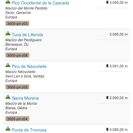
Pico Occidental de la Cascada
3.095,00 m
Macizo del Monte Perdido
Fanlo
Gavarnie
Europa
3000-pir-z03
Tuca de Lliterola
3.095,00 m
Macizo del Perdiguero
Benasque
Òu
Europa
3000-pir-z08
Pico de Néouvielle
3.091,00 m
Macizo Néouvielle
Sent Lari e Sola
Varètja
Europa
3000-pir-z05
Sierra Morena
3.090,00 m
Macizo de la Munia
Bielsa
Gèdra
Europa
3000-pir-z04
Punta de Tromosa
3.085,00 m