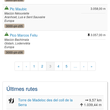
Pic Maubic
3.058,00 m
Macizo Néouvielle
Aranhoet
Lus e Sent Sauvaire
Europa
3000-pir-z05
Pico Marcos Feliu
3.057,00 m
Macizo Bachimala
Gistaín
Lodenvièla
Europa
3000-pir-z06
Paginació
Primera
«
Pàgina
‹
Pàgina
1
Pàgina
2
Pàgina
3
Pàgina
4
Pàgina
5
…
Pàgina
›
Última
»
pàgina
anterior
actual
següent
pàgina
Últimes rutes
Torre de Madeloc des del coll de la
9,57 km
Serra
1.039,44 m