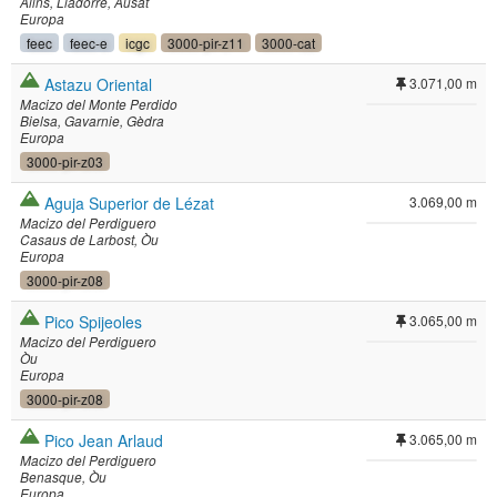
Alins
Lladorre
Ausat
Europa
feec
feec-e
icgc
3000-pir-z11
3000-cat
Astazu Oriental
3.071,00 m
Macizo del Monte Perdido
Bielsa
Gavarnie
Gèdra
Europa
3000-pir-z03
Aguja Superior de Lézat
3.069,00 m
Macizo del Perdiguero
Casaus de Larbost
Òu
Europa
3000-pir-z08
Pico Spijeoles
3.065,00 m
Macizo del Perdiguero
Òu
Europa
3000-pir-z08
Pico Jean Arlaud
3.065,00 m
Macizo del Perdiguero
Benasque
Òu
Europa