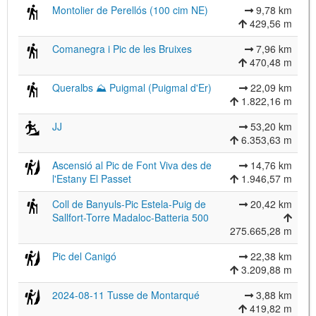
Montolier de Perellós (100 cim NE)
9,78 km
429,56 m
Comanegra i Pic de les Bruixes
7,96 km
470,48 m
Queralbs ⛰ Puigmal (Puigmal d'Er)
22,09 km
1.822,16 m
JJ
53,20 km
6.353,63 m
Ascensió al Pic de Font Viva des de
14,76 km
l'Estany El Passet
1.946,57 m
Coll de Banyuls-Pic Estela-Puig de
20,42 km
Sallfort-Torre Madaloc-Batteria 500
275.665,28 m
Pic del Canigó
22,38 km
3.209,88 m
2024-08-11 Tusse de Montarqué
3,88 km
419,82 m