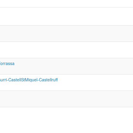
Torrassa
ri-CastellStMiquel-Castellruff