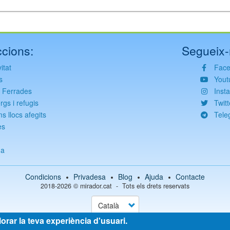
cions:
Segueix-
itat
Fac
s
Yout
s Ferrades
Inst
rgs i refugis
Twitt
ms llocs afegits
Tele
es
g
da
Condicions
Privadesa
Blog
Ajuda
Contacte
2018-2026 ©
mirador.cat
Tots els drets reservats
Select
your
language
lorar la teva experiència d'usuari.