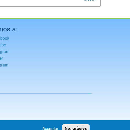
nos a:
ebook
ube
agram
er
gram
Acceptar
No, gràcies