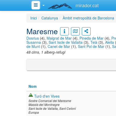
mirador.cat
Inici
Catalunya
Àmbit metropolità de Barcelona
Maresme
Dosrius
(4),
Malgrat de Mar
(4),
Pineda de Mar
(4),
Pr
Susanna
(3),
Sant Iscle de Vallalta
(3),
Teià
(3),
Alella
(
de Munt
(1),
Canet de Mar
(1),
Sant Pol de Mar
(1),
Sa
48 cims, 1 alberg-refugi
Nom
Turó d'en Vives
Sostre Comarcal del Maresme
Massís del Montnegre
Sant Iscle de Vallalta
Sant Celoni
Europa