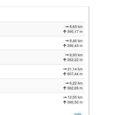
8,65 km
390,17 m
9,46 km
396,43 m
9,93 km
352,22 m
21,14 km
807,44 m
6,22 km
362,69 m
12,55 km
390,50 m
més…