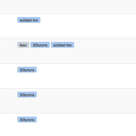
solidari-fvo
feec
30turons
solidari-fvo
30turons
30turons
30turons