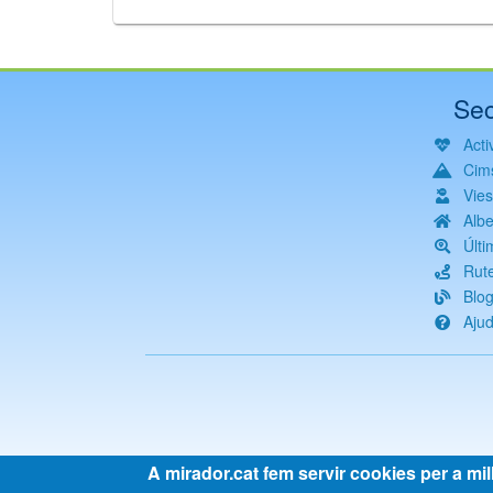
Sec
Activ
Cim
Vie
Albe
Últi
Rut
Blo
Aju
A mirador.cat fem servir cookies per a mil