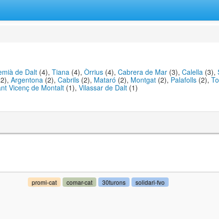
emià de Dalt
(4),
Tiana
(4),
Òrrius
(4),
Cabrera de Mar
(3),
Calella
(3),
2),
Argentona
(2),
Cabrils
(2),
Mataró
(2),
Montgat
(2),
Palafolls
(2),
To
nt Vicenç de Montalt
(1),
Vilassar de Dalt
(1)
promi-cat
comar-cat
30turons
solidari-fvo