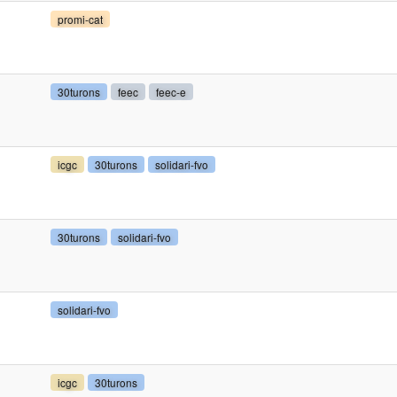
promi-cat
30turons
feec
feec-e
icgc
30turons
solidari-fvo
30turons
solidari-fvo
solidari-fvo
icgc
30turons