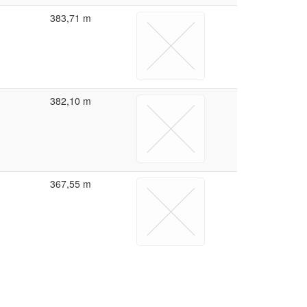
383,71 m
382,10 m
367,55 m