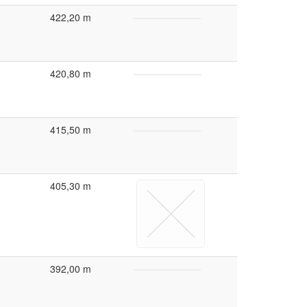
422,20 m
420,80 m
415,50 m
405,30 m
392,00 m