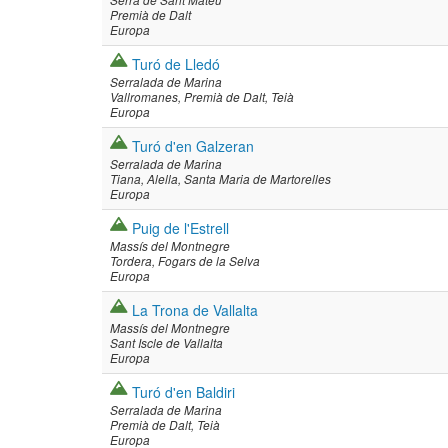
Serra de Sant Mateu
Premià de Dalt
Europa
Turó de Lledó
Serralada de Marina
Vallromanes
Premià de Dalt
Teià
Europa
Turó d'en Galzeran
Serralada de Marina
Tiana
Alella
Santa Maria de Martorelles
Europa
Puig de l'Estrell
Massís del Montnegre
Tordera
Fogars de la Selva
Europa
La Trona de Vallalta
Massís del Montnegre
Sant Iscle de Vallalta
Europa
Turó d'en Baldiri
Serralada de Marina
Premià de Dalt
Teià
Europa