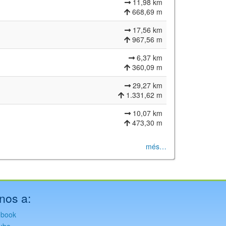
11,98 km
668,69 m
17,56 km
967,56 m
6,37 km
360,09 m
29,27 km
1.331,62 m
10,07 km
473,30 m
més…
nos a:
ebook