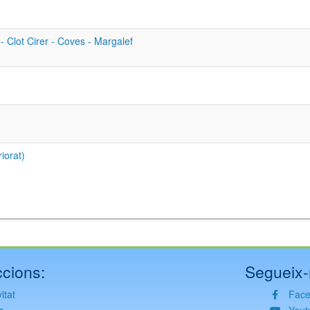
- Clot Cirer - Coves - Margalef
iorat)
cions:
Segueix-
itat
Fac