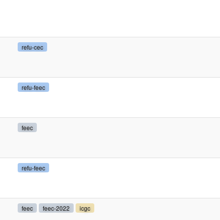
refu-cec
refu-feec
feec
refu-feec
feec
feec-2022
icgc