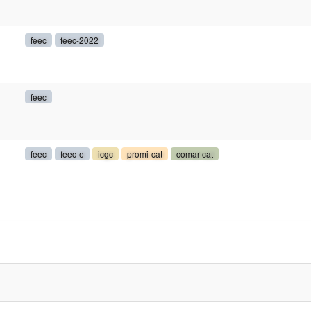
feec
feec-2022
feec
feec
feec-e
icgc
promi-cat
comar-cat