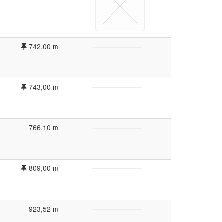
742,00 m
743,00 m
766,10 m
809,00 m
923,52 m