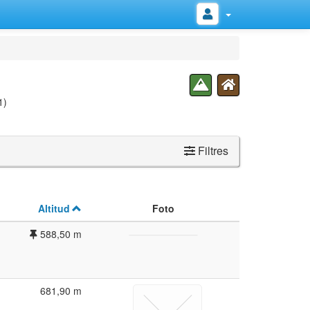
1)
Filtres
Altitud
Foto
588,50 m
681,90 m