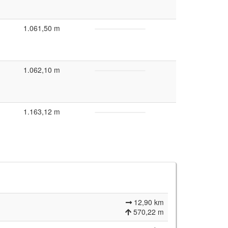
1.061,50 m
1.062,10 m
1.163,12 m
12,90 km
570,22 m