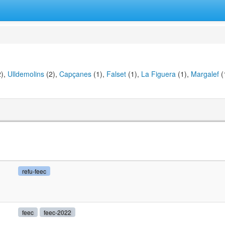
),
Ulldemolins
(2),
Capçanes
(1),
Falset
(1),
La Figuera
(1),
Margalef
(
refu-feec
feec
feec-2022