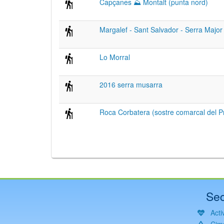
Capçanes ⛰ Montalt (punta nord)
Margalef - Sant Salvador - Serra Major 
Lo Morral
2016 serra musarra
Roca Corbatera (sostre comarcal del Pr
Sec
Activ