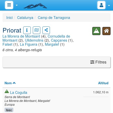
Inici
Catalunya
Camp de Tarragona
Priorat
La Morera de Montsant
(4),
Cornudella de
Montsant
(2),
Ulldemolins
(2),
Capçanes
(1),
Falset
(1),
La Figuera
(1),
Margalef
(1)
6 cims, 4 albergs-refugis
Filtres
Nom
Altitud
La Cogulla
1.062,10 m
Serra de Montsant
La Morera de Montsant
Margalef
Europa
feec