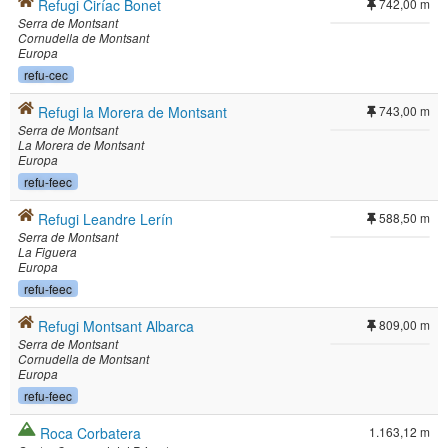
Refugi Ciríac Bonet
742,00 m
Serra de Montsant
Cornudella de Montsant
Europa
refu-cec
Refugi la Morera de Montsant
743,00 m
Serra de Montsant
La Morera de Montsant
Europa
refu-feec
Refugi Leandre Lerín
588,50 m
Serra de Montsant
La Figuera
Europa
refu-feec
Refugi Montsant Albarca
809,00 m
Serra de Montsant
Cornudella de Montsant
Europa
refu-feec
Roca Corbatera
1.163,12 m