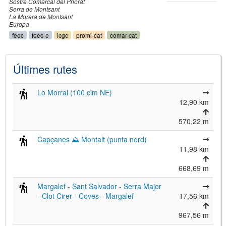
Sostre Comarcal del Priorat
Serra de Montsant
La Morera de Montsant
Europa
feec
feec-e
icgc
promi-cat
comar-cat
Últimes rutes
Lo Morral (100 cim NE)
12,90 km
570,22 m
Capçanes ⛰ Montalt (punta nord)
11,98 km
668,69 m
Margalef - Sant Salvador - Serra Major
- Clot Cirer - Coves - Margalef
17,56 km
967,56 m