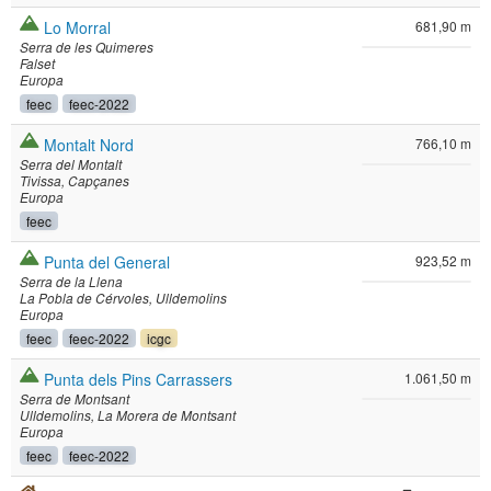
Lo Morral
681,90 m
Serra de les Quimeres
Falset
Europa
feec
feec-2022
Montalt Nord
766,10 m
Serra del Montalt
Tivissa
Capçanes
Europa
feec
Punta del General
923,52 m
Serra de la Llena
La Pobla de Cérvoles
Ulldemolins
Europa
feec
feec-2022
icgc
Punta dels Pins Carrassers
1.061,50 m
Serra de Montsant
Ulldemolins
La Morera de Montsant
Europa
feec
feec-2022