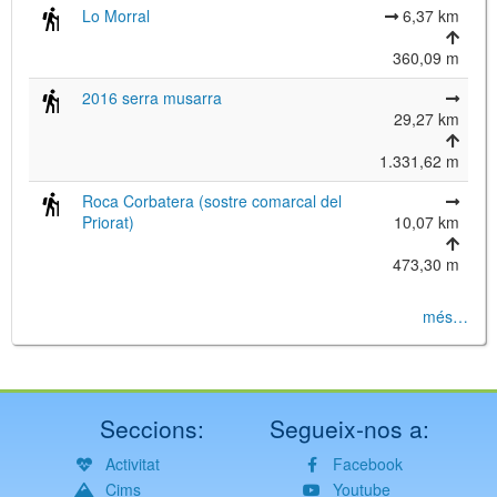
Lo Morral
6,37 km
360,09 m
2016 serra musarra
29,27 km
1.331,62 m
Roca Corbatera (sostre comarcal del
Priorat)
10,07 km
473,30 m
més…
Seccions:
Segueix-nos a:
Activitat
Facebook
Cims
Youtube