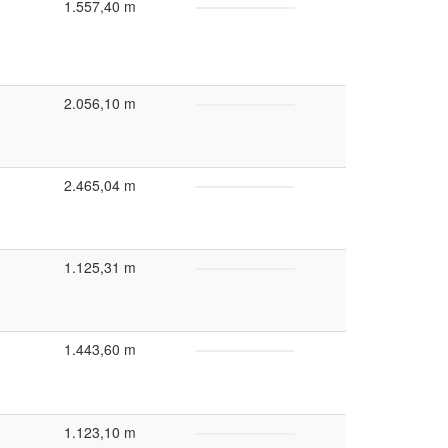
1.557,40 m
2.056,10 m
2.465,04 m
1.125,31 m
1.443,60 m
1.123,10 m