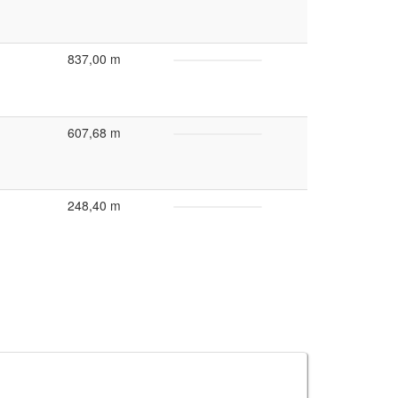
837,00 m
607,68 m
248,40 m