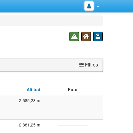
Filtres
Altitud
Foto
2.585,23 m
2.881,25 m