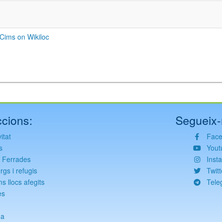
Cims on Wikiloc
cions:
Segueix-
itat
Fac
s
Yout
s Ferrades
Inst
rgs i refugis
Twitt
ms llocs afegits
Tele
es
g
da