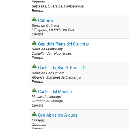
Pirineus
Setcases
Queralbs
Fontpedrosa
Europa
Cabrera
Serra de Cabrera
L'Esquirol
La Vall d'en Bas
Europa
Cap dels Plans del Ginebrar
Serra de Montgrony
Castellar de n'Hug
Toses
Europa
Castell de Bac Grillera
Serra de Bac Grillera
Albanyà
Maçanet de Cabrenys
Europa
Castell del Montgrí
Massís del Montgrí
Torroella de Montgrí
Europa
Cim Alt de les Arques
Pirineus
Queralbs
Europa