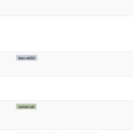
feec-ski50
comar-cat