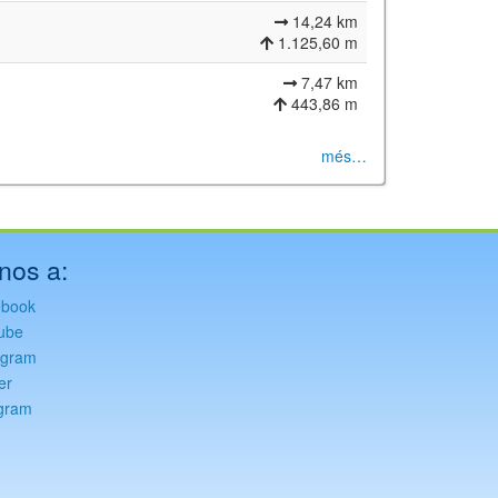
14,24 km
1.125,60 m
7,47 km
443,86 m
més…
nos a:
ebook
ube
agram
er
gram