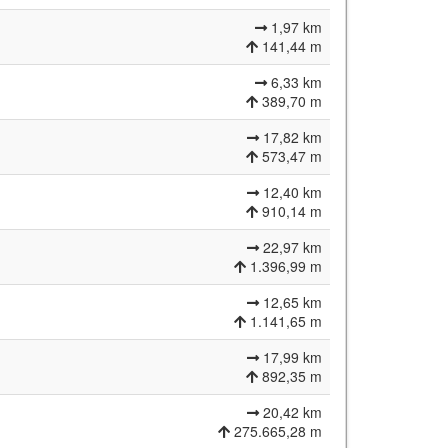
1,97 km
141,44 m
6,33 km
389,70 m
17,82 km
573,47 m
12,40 km
910,14 m
22,97 km
1.396,99 m
12,65 km
1.141,65 m
17,99 km
892,35 m
20,42 km
275.665,28 m