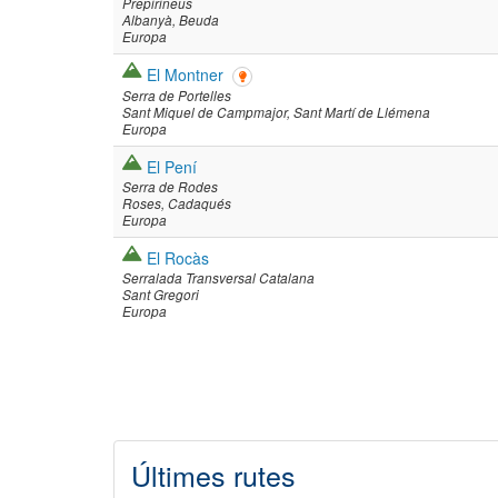
Prepirineus
Albanyà
Beuda
Europa
El Montner
Serra de Portelles
Sant Miquel de Campmajor
Sant Martí de Llémena
Europa
El Pení
Serra de Rodes
Roses
Cadaqués
Europa
El Rocàs
Serralada Transversal Catalana
Sant Gregori
Europa
Paginació
Últimes rutes