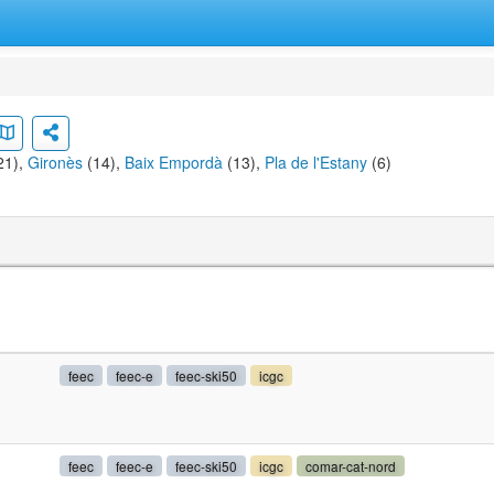
21),
Gironès
(14),
Baix Empordà
(13),
Pla de l'Estany
(6)
feec
feec-e
feec-ski50
icgc
feec
feec-e
feec-ski50
icgc
comar-cat-nord