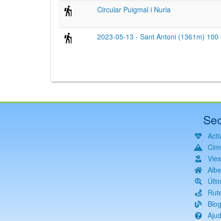
Circular Puigmal i Nuria
2023-05-13 - Sant Antoni (1361m) 100 
Sec
Activ
Cim
Vie
Albe
Últi
Rut
Blo
Aju