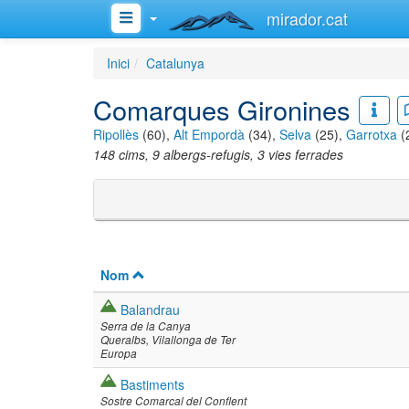
mirador.cat
Inici
Catalunya
Comarques Gironines
Ripollès
(60),
Alt Empordà
(34),
Selva
(25),
Garrotxa
(
148 cims, 9 albergs-refugis, 3 vies ferrades
Nom
Balandrau
Serra de la Canya
Queralbs
Vilallonga de Ter
Europa
Bastiments
Sostre Comarcal del Conflent