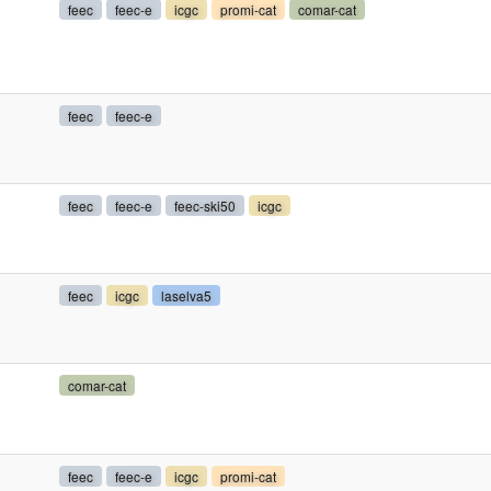
feec
feec-e
icgc
promi-cat
comar-cat
feec
feec-e
feec
feec-e
feec-ski50
icgc
feec
icgc
laselva5
comar-cat
feec
feec-e
icgc
promi-cat