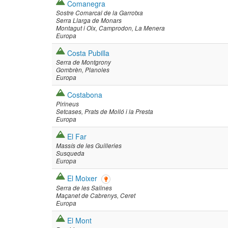
Comanegra
Sostre Comarcal de la Garrotxa
Serra Llarga de Monars
Montagut i Oix
Camprodon
La Menera
Europa
Costa Pubilla
Serra de Montgrony
Gombrèn
Planoles
Europa
Costabona
Pirineus
Setcases
Prats de Molló i la Presta
Europa
El Far
Massís de les Guilleries
Susqueda
Europa
El Moixer
Serra de les Salines
Maçanet de Cabrenys
Ceret
Europa
El Mont