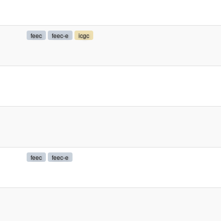
feec
feec-e
icgc
feec
feec-e