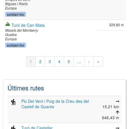
Bigues i Riells
Europa
solidari-fvo
Turó de Can Mata
329,80 m
Massís del Montseny
Gualba
Europa
solidari-fvo
Paginació
Pàgina
1
Pàgina
2
Pàgina
3
Pàgina
4
Pàgina
5
…
Pàgina
›
Última
»
actual
següent
pàgina
Últimes rutes
Pic Del Vent i Puig de la Creu des del
Castell de Guanta
15,21 km
646,43 m
Turó de Castellar