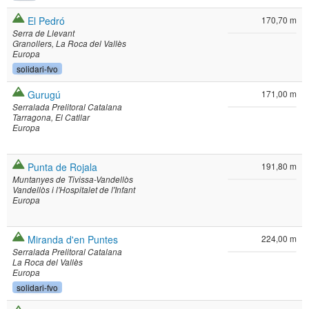
El Pedró
170,70 m
Serra de Llevant
Granollers
La Roca del Vallès
Europa
solidari-fvo
Gurugú
171,00 m
Serralada Prelitoral Catalana
Tarragona
El Catllar
Europa
Punta de Rojala
191,80 m
Muntanyes de Tivissa-Vandellòs
Vandellòs i l'Hospitalet de l'Infant
Europa
Miranda d'en Puntes
224,00 m
Serralada Prelitoral Catalana
La Roca del Vallès
Europa
solidari-fvo