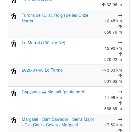
32,96 m
Turons de l'Ullar, Roig i de les Onze
Hores
12,48 km
858,76 m
Lo Morral (100 cim NE)
12,90 km
570,22 m
2026-01-06 Lo Tormo
3,83 km
301,62 m
Capçanes ⛰ Montalt (punta nord)
11,98 km
668,69 m
Margalef - Sant Salvador - Serra Major
- Clot Cirer - Coves - Margalef
17,56 km