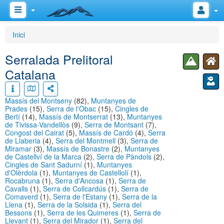
Inici
Serralada Prelitoral
Catalana
Massís del Montseny
(82),
Muntanyes de
Prades
(15),
Serra de l'Obac
(15),
Cingles de
Bertí
(14),
Massís de Montserrat
(13),
Muntanyes
de Tivissa-Vandellòs
(9),
Serra de Montsant
(7),
Congost del Cairat
(5),
Massís de Cardó
(4),
Serra
de Llaberia
(4),
Serra del Montmell
(3),
Serra de
Miramar
(3),
Massís de Bonastre
(2),
Muntanyes
de Castellví de la Marca
(2),
Serra de Pàndols
(2),
Cingles de Sant Sadurní
(1),
Muntanyes
d'Olèrdola
(1),
Muntanyes de Castellolí
(1),
Rocabruna
(1),
Serra d'Ancosa
(1),
Serra de
Cavalls
(1),
Serra de Collcardús
(1),
Serra de
Comaverd
(1),
Serra de l'Estany
(1),
Serra de la
Llena
(1),
Serra de la Solsida
(1),
Serra del
Bessons
(1),
Serra de les Quimeres
(1),
Serra de
Llevant
(1),
Serra del Mirador
(1),
Serra del