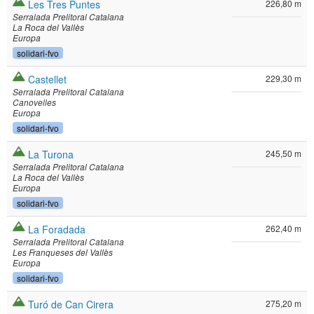
Les Tres Puntes
226,80 m
Serralada Prelitoral Catalana
La Roca del Vallès
Europa
solidari-fvo
Castellet
229,30 m
Serralada Prelitoral Catalana
Canovelles
Europa
solidari-fvo
La Turona
245,50 m
Serralada Prelitoral Catalana
La Roca del Vallès
Europa
solidari-fvo
La Foradada
262,40 m
Serralada Prelitoral Catalana
Les Franqueses del Vallès
Europa
solidari-fvo
Turó de Can Cirera
275,20 m