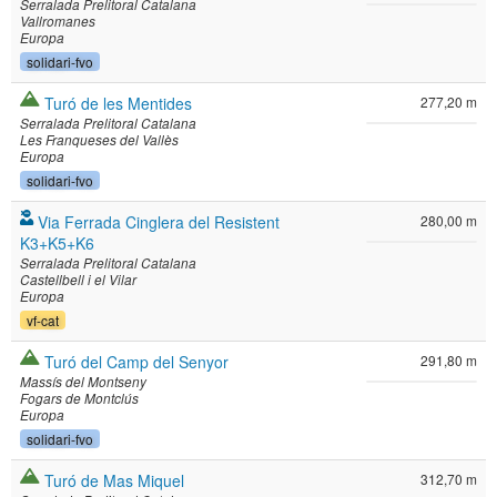
Serralada Prelitoral Catalana
Vallromanes
Europa
solidari-fvo
Turó de les Mentides
277,20 m
Serralada Prelitoral Catalana
Les Franqueses del Vallès
Europa
solidari-fvo
Via Ferrada Cinglera del Resistent
280,00 m
K3+K5+K6
Serralada Prelitoral Catalana
Castellbell i el Vilar
Europa
vf-cat
Turó del Camp del Senyor
291,80 m
Massís del Montseny
Fogars de Montclús
Europa
solidari-fvo
Turó de Mas Miquel
312,70 m