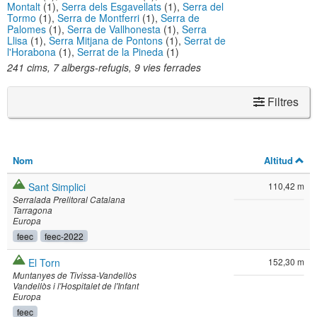
Montalt
(1),
Serra dels Esgavellats
(1),
Serra del
Tormo
(1),
Serra de Montferri
(1),
Serra de
Palomes
(1),
Serra de Vallhonesta
(1),
Serra
Llisa
(1),
Serra Mitjana de Pontons
(1),
Serrat de
l'Horabona
(1),
Serrat de la Pineda
(1)
241 cims, 7 albergs-refugis, 9 vies ferrades
Filtres
Nom
Altitud
Sant Simplici
110,42 m
Serralada Prelitoral Catalana
Tarragona
Europa
feec
feec-2022
El Torn
152,30 m
Muntanyes de Tivissa-Vandellòs
Vandellòs i l'Hospitalet de l'Infant
Europa
feec