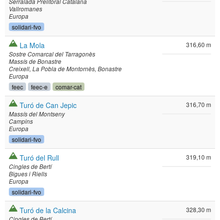
Serralada Prelitoral Catalana
Vallromanes
Europa
solidari-fvo
La Mola
316,60 m
Sostre Comarcal del Tarragonès
Massís de Bonastre
Creixell
La Pobla de Montornès
Bonastre
Europa
feec
feec-e
comar-cat
Turó de Can Jepic
316,70 m
Massís del Montseny
Campins
Europa
solidari-fvo
Turó del Rull
319,10 m
Cingles de Bertí
Bigues i Riells
Europa
solidari-fvo
Turó de la Calcina
328,30 m
Cingles de Bertí