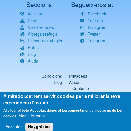
Seccions:
Segueix-nos a:
Activitat
Facebook
Cims
Youtube
Vies Ferrades
Instagram
Albergs i refugis
Twitter
Últims llocs afegits
Telegram
Rutes
Blog
Ajuda
Condicions
Privadesa
Blog
Ajuda
Contacte
A mirador.cat fem servir cookies per a millorar la teva
2018-2026 ©
mirador.cat
Tots els drets reservats
experiència d'usuari.
Select
Al clicar el botó Acceptar, dones el teu consentiment al nostre ús de les
Més informació
your
cookies.
language
Acceptar
No, gràcies