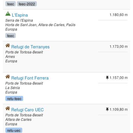
feec
feec-2022
L'Espina
1.180,60 m
Serra de l'Espina
Horta de Sant Joan
Alfara de Carles
Paüls
Europa
feec
Refugi de Terranyes
1.173,00 m
Ports de Tortosa-Beseit
Arnes
Europa
Refugi Font Ferrera
1.157,00 m
Ports de Tortosa-Beseit
La Sénia
Europa
refu-feec
Refugi Caro UEC
1.109,80 m
Ports de Tortosa-Beseit
Alfara de Carles
Europa
refu-uec