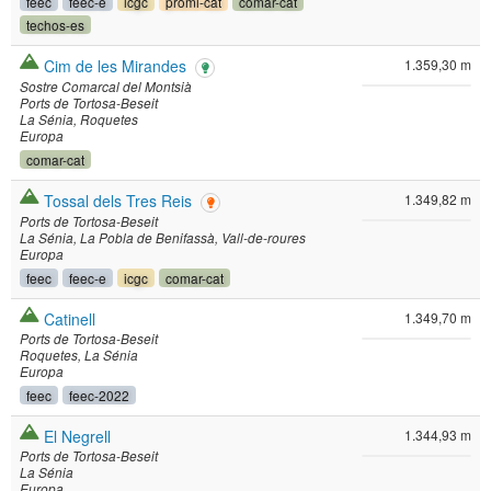
feec
feec-e
icgc
promi-cat
comar-cat
techos-es
Cim de les Mirandes
1.359,30 m
Sostre Comarcal del Montsià
Ports de Tortosa-Beseit
La Sénia
Roquetes
Europa
comar-cat
Tossal dels Tres Reis
1.349,82 m
Ports de Tortosa-Beseit
La Sénia
La Pobla de Benifassà
Vall-de-roures
Europa
feec
feec-e
icgc
comar-cat
Catinell
1.349,70 m
Ports de Tortosa-Beseit
Roquetes
La Sénia
Europa
feec
feec-2022
El Negrell
1.344,93 m
Ports de Tortosa-Beseit
La Sénia
Europa