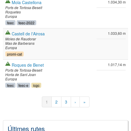
Mola Castellona
1.034,30 m
Ports de Tortosa-Beseit
Roquetes
Europa
feec
feec-2022
Castell de l'Airosa
1.033,60 m
Moles de Raudorar
Mas de Barberans
Europa
promi-cat
Roques de Benet
1.017,14 m
Ports de Tortosa-Beseit
Horta de Sant Joan
Europa
feec
feec-e
icgc
Paginació
Pàgina
1
Pàgina
2
Pàgina
3
Pàgina
›
Última
»
actual
següent
pàgina
Últimes rutes