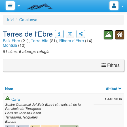
Inici
Catalunya
Terres de l'Ebre
Baix Ebre
(21),
Terra Alta
(21),
Ribera d'Ebre
(14),
Montsià
(12)
51 cims, 6 albergs-refugis
Filtres
Nom
Altitud
Caro
1.440,98 m
Sostre Comarcal del Baix Ebre i cim més alt de la
Província de Tarragona
Ports de Tortosa-Beseit
Tarragona
Roquetes
Europa