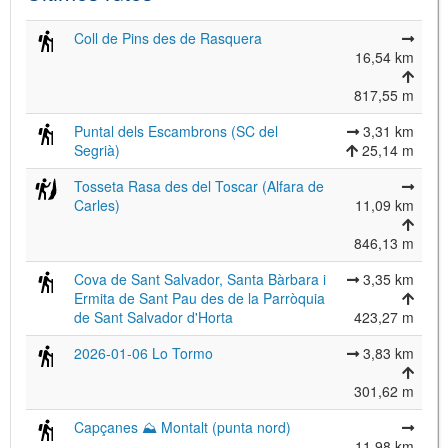
Coll de Pins des de Rasquera
16,54 km
817,55 m
Puntal dels Escambrons (SC del
3,31 km
Segrià)
25,14 m
Tosseta Rasa des del Toscar (Alfara de
Carles)
11,09 km
846,13 m
Cova de Sant Salvador, Santa Bàrbara i
3,35 km
Ermita de Sant Pau des de la Parròquia
de Sant Salvador d'Horta
423,27 m
2026-01-06 Lo Tormo
3,83 km
301,62 m
Capçanes ⛰ Montalt (punta nord)
11,98 km