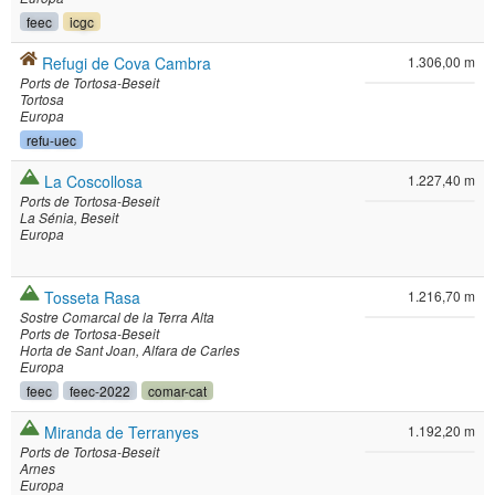
feec
icgc
Refugi de Cova Cambra
1.306,00 m
Ports de Tortosa-Beseit
Tortosa
Europa
refu-uec
La Coscollosa
1.227,40 m
Ports de Tortosa-Beseit
La Sénia
Beseit
Europa
Tosseta Rasa
1.216,70 m
Sostre Comarcal de la Terra Alta
Ports de Tortosa-Beseit
Horta de Sant Joan
Alfara de Carles
Europa
feec
feec-2022
comar-cat
Miranda de Terranyes
1.192,20 m
Ports de Tortosa-Beseit
Arnes
Europa