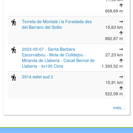
668,69 m
Torreta de Montsià i la Foradada des
del Barranc del Solito
15,63 km
882,87 m
2023-05-07 - Santa Barbara
Escornalbou - Mola de Colldejou -
27,23 km
Miranda de Llaberia - Cavall Bernat de
Llaberia - 4x100 Cims
1.393,52 m
2014 estel sud 2
15,91 km
522,08 m
més…