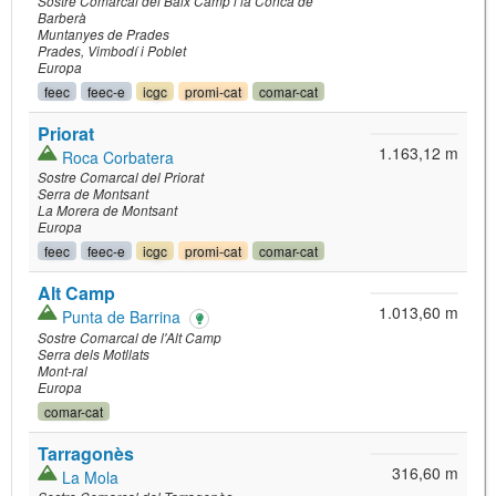
Sostre Comarcal del Baix Camp i la Conca de
Barberà
Muntanyes de Prades
Prades
Vimbodí i Poblet
Europa
feec
feec-e
icgc
promi-cat
comar-cat
Priorat
1.163,12 m
Roca Corbatera
Sostre Comarcal del Priorat
Serra de Montsant
La Morera de Montsant
Europa
feec
feec-e
icgc
promi-cat
comar-cat
Alt Camp
1.013,60 m
Punta de Barrina
Sostre Comarcal de l'Alt Camp
Serra dels Motllats
Mont-ral
Europa
comar-cat
Tarragonès
316,60 m
La Mola