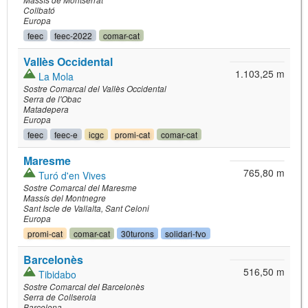
Massís de Montserrat
Collbató
Europa
feec
feec-2022
comar-cat
Vallès Occidental
1.103,25 m
La Mola
Sostre Comarcal del Vallès Occidental
Serra de l'Obac
Matadepera
Europa
feec
feec-e
icgc
promi-cat
comar-cat
Maresme
765,80 m
Turó d'en Vives
Sostre Comarcal del Maresme
Massís del Montnegre
Sant Iscle de Vallalta
Sant Celoni
Europa
promi-cat
comar-cat
30turons
solidari-fvo
Barcelonès
516,50 m
Tibidabo
Sostre Comarcal del Barcelonès
Serra de Collserola
Barcelona