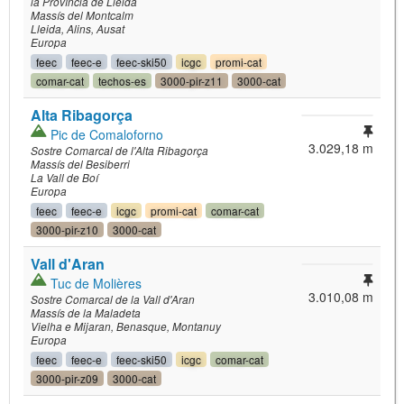
la Província de Lleida
Massís del Montcalm
Lleida
Alins
Ausat
Europa
feec
feec-e
feec-ski50
icgc
promi-cat
comar-cat
techos-es
3000-pir-z11
3000-cat
Alta Ribagorça
Pic de Comaloforno
3.029,18 m
Sostre Comarcal de l'Alta Ribagorça
Massís del Besiberri
La Vall de Boí
Europa
feec
feec-e
icgc
promi-cat
comar-cat
3000-pir-z10
3000-cat
Vall d'Aran
Tuc de Molières
3.010,08 m
Sostre Comarcal de la Vall d'Aran
Massís de la Maladeta
Vielha e Mijaran
Benasque
Montanuy
Europa
feec
feec-e
feec-ski50
icgc
comar-cat
3000-pir-z09
3000-cat