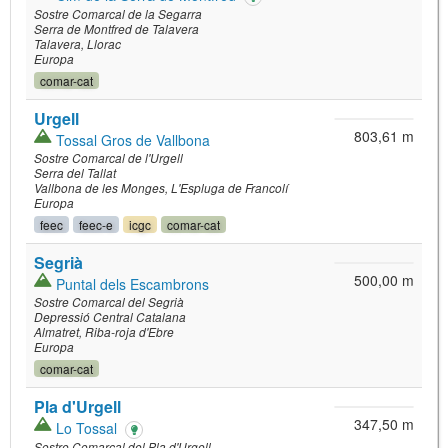
Sostre Comarcal de la Segarra
Serra de Montfred de Talavera
Talavera
Llorac
Europa
comar-cat
Urgell
803,61 m
Tossal Gros de Vallbona
Sostre Comarcal de l'Urgell
Serra del Tallat
Vallbona de les Monges
L'Espluga de Francolí
Europa
feec
feec-e
icgc
comar-cat
Segrià
500,00 m
Puntal dels Escambrons
Sostre Comarcal del Segrià
Depressió Central Catalana
Almatret
Riba-roja d'Ebre
Europa
comar-cat
Pla d'Urgell
347,50 m
Lo Tossal
Sostre Comarcal del Pla d'Urgell