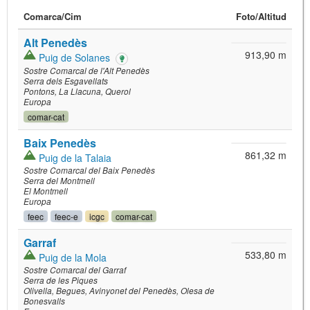
Comarca/
Cim
Foto
/Altitud
Alt Penedès
913,90 m
Puig de Solanes
Sostre Comarcal de l'Alt Penedès
Serra dels Esgavellats
Pontons
La Llacuna
Querol
Europa
comar-cat
Baix Penedès
861,32 m
Puig de la Talaia
Sostre Comarcal del Baix Penedès
Serra del Montmell
El Montmell
Europa
feec
feec-e
icgc
comar-cat
Garraf
533,80 m
Puig de la Mola
Sostre Comarcal del Garraf
Serra de les Piques
Olivella
Begues
Avinyonet del Penedès
Olesa de
Bonesvalls