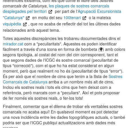
referències existents, com les que conté el llibre dels
Sostres
comarcals de Catalunya
,
les plaques de sostres comarcals
desplegades pel territori
per part de l'
Agrupació Excursionista
"Catalunya"
en motiu del seu
100tenari
o la mateixa
viquipèdia
, que no acaba de reflectir del tot les últimes dades
relacionades amb aquest tema.
Totes aquestes discrepàncies les trobareu documentades dins el
mirador.cat
com a "peculiaritats". Aquestes es poden identificar
fàcilment a través d'una icona en forma de bombeta (
) amb colors
segons tipologia, al costat del nom del cim corresponent, tant el
que segons dades de l'ICGC és sostre comarcal (peculiaritat de
tipus "correcció"), com el que ho ha estat considerat en algun
moment, però que realment no ho és (peculiaritat de tipus "error").
És per això que el nombre de cims que tenim a la llista de
Sostres
Comarcals de Catalunya
arriba a un nombre més alt de cims.
Inclou els sostres reals i tots els cims que hem deixat com a
referència, però marcats com a "peculiars". Així et pots proposar
de fer només els sostres reals, o fer-los tots!
Finalment, comentar que el dilema de trobar els veritables sostres
comarcals no acaba aquí! En qualsevol moment es pot detectar
una nova incidència entre les dades topogràfiques actuals, o també
podria ser que l'ICGC publiqui actualitzacions amb dades més