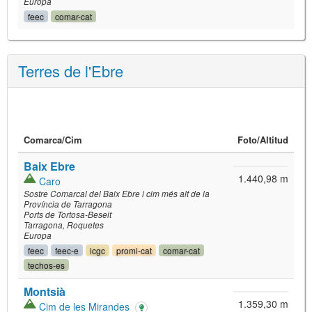
Europa
feec
comar-cat
Terres de l'Ebre
Comarca/
Cim
Foto
/Altitud
Baix Ebre
1.440,98 m
Caro
Sostre Comarcal del Baix Ebre i cim més alt de la
Província de Tarragona
Ports de Tortosa-Beseit
Tarragona
Roquetes
Europa
feec
feec-e
icgc
promi-cat
comar-cat
techos-es
Montsià
1.359,30 m
Cim de les Mirandes