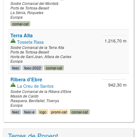
Sostre Comarcal del Montsià
Ports de Tortosa-Beseit
La Sénia
Roquetes
Europa
comar-cat
Terra Alta
1.216,70 m
Tosseta Rasa
Sostre Comarcal de la Terra Alta
Ports de Tortosa-Beseit
Horta de Sant Joan
Alfara de Carles
Europa
feec
feec-2022
comar-cat
Ribera d'Ebre
942,30 m
La Creu de Santos
Sostre Comarcal de la Ribera d'Ebre
Massís de Cardó
Rasquera
Benifallet
Tivenys
Europa
feec
feec-e
icgc
promi-cat
comar-cat
Terres de Ponent