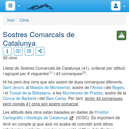
Inici
Cims
Sostres Comarcals de
Catalunya
56 cims
Llistat de Sostres Comarcals de Catalunya (41), ordenat per altitud,
(1)
(2)
i agrupat per 8 vegueries
i 43 comarques
.
Hi ha però dos cims que són sostre de dues comarques diferents.
Sant Jeroni
, al
Massís de Montserrat
, sostre de l'
Anoia
i del
Bages
,
i el
Tossal de la Baltasana
, a les
Muntanyes de Prades
, sostre de la
Conca de Barberà
i del
Baix Camp
. Per tant,
tenim 43 comarques,
però només 41 cims són sostre comarcal
.
Les altituds dels cims estan basades en dades de l'
Institut
Cartogràfic i Geològic de Catalunya
(ICGC). És important de
tenir en compte ja que això no acaba de coincidir amb altres