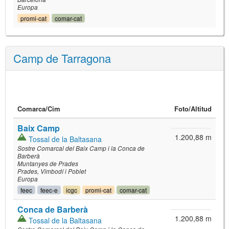
Europa
promi-cat
comar-cat
Camp de Tarragona
Comarca/
Cim
Foto
/Altitud
Baix Camp
1.200,88 m
Tossal de la Baltasana
Sostre Comarcal del Baix Camp i la Conca de
Barberà
Muntanyes de Prades
Prades
Vimbodí i Poblet
Europa
feec
feec-e
icgc
promi-cat
comar-cat
Conca de Barberà
1.200,88 m
Tossal de la Baltasana