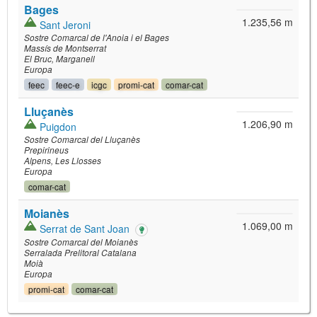
Bages
1.235,56 m
Sant Jeroni
Sostre Comarcal de l'Anoia i el Bages
Massís de Montserrat
El Bruc
Marganell
Europa
feec
feec-e
icgc
promi-cat
comar-cat
Lluçanès
1.206,90 m
Puigdon
Sostre Comarcal del Lluçanès
Prepirineus
Alpens
Les Llosses
Europa
comar-cat
Moianès
1.069,00 m
Serrat de Sant Joan
Sostre Comarcal del Moianès
Serralada Prelitoral Catalana
Moià
Europa
promi-cat
comar-cat