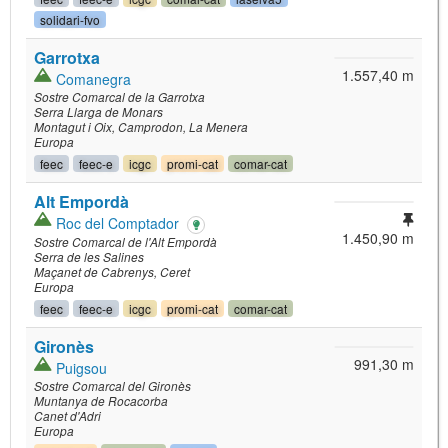
solidari-fvo
Garrotxa
1.557,40 m
Comanegra
Sostre Comarcal de la Garrotxa
Serra Llarga de Monars
Montagut i Oix
Camprodon
La Menera
Europa
feec
feec-e
icgc
promi-cat
comar-cat
Alt Empordà
Roc del Comptador
1.450,90 m
Sostre Comarcal de l'Alt Empordà
Serra de les Salines
Maçanet de Cabrenys
Ceret
Europa
feec
feec-e
icgc
promi-cat
comar-cat
Gironès
991,30 m
Puigsou
Sostre Comarcal del Gironès
Muntanya de Rocacorba
Canet d'Adri
Europa