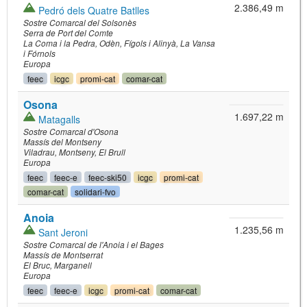
2.386,49 m
Pedró dels Quatre Batlles
Sostre Comarcal del Solsonès
Serra de Port del Comte
La Coma i la Pedra
Odèn
Fígols i Alinyà
La Vansa
i Fórnols
Europa
feec
icgc
promi-cat
comar-cat
Osona
1.697,22 m
Matagalls
Sostre Comarcal d'Osona
Massís del Montseny
Viladrau
Montseny
El Brull
Europa
feec
feec-e
feec-ski50
icgc
promi-cat
comar-cat
solidari-fvo
Anoia
1.235,56 m
Sant Jeroni
Sostre Comarcal de l'Anoia i el Bages
Massís de Montserrat
El Bruc
Marganell
Europa
feec
feec-e
icgc
promi-cat
comar-cat