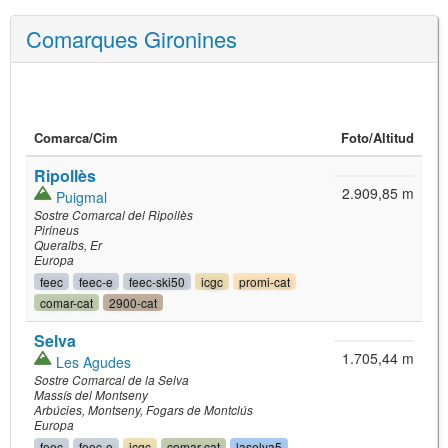
Comarques Gironines
Comarca/
Cim
Foto
/Altitud
Ripollès
2.909,85 m
Puigmal
Sostre Comarcal del Ripollès
Pirineus
Queralbs
Er
Europa
feec
feec-e
feec-ski50
icgc
promi-cat
comar-cat
2900-cat
Selva
1.705,44 m
Les Agudes
Sostre Comarcal de la Selva
Massís del Montseny
Arbúcies
Montseny
Fogars de Montclús
Europa
feec
feec-e
icgc
comar-cat
laselva5