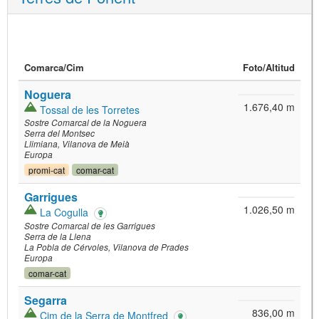
Comarca/
Cim
Foto
/Altitud
Noguera
1.676,40 m
Tossal de les Torretes
Sostre Comarcal de la Noguera
Serra del Montsec
Llimiana
Vilanova de Meià
Europa
promi-cat
comar-cat
Garrigues
1.026,50 m
La Cogulla
Sostre Comarcal de les Garrigues
Serra de la Llena
La Pobla de Cérvoles
Vilanova de Prades
Europa
comar-cat
Segarra
836,00 m
Cim de la Serra de Montfred