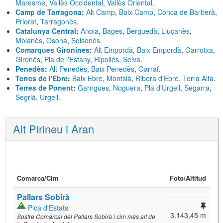
Maresme
,
Vallès Occidental
,
Vallès Oriental
.
Camp de Tarragona
:
Alt Camp
,
Baix Camp
,
Conca de Barberà
,
Priorat
,
Tarragonès
.
Catalunya Central
:
Anoia
,
Bages
,
Berguedà
,
Lluçanès
,
Moianès
,
Osona
,
Solsonès
.
Comarques Gironines
:
Alt Empordà
,
Baix Empordà
,
Garrotxa
,
Gironès
,
Pla de l'Estany
,
Ripollès
,
Selva
.
Penedès
:
Alt Penedès
,
Baix Penedès
,
Garraf
.
Terres de l'Ebre
:
Baix Ebre
,
Montsià
,
Ribera d'Ebre
,
Terra Alta
.
Terres de Ponent
:
Garrigues
,
Noguera
,
Pla d'Urgell
,
Segarra
,
Segrià
,
Urgell
.
Alt Pirineu i Aran
Comarca/
Cim
Foto
/Altitud
Pallars Sobirà
Pica d'Estats
3.143,45 m
Sostre Comarcal del Pallars Sobirà i cim més alt de