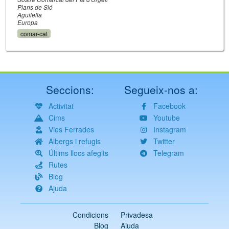
Plans de Sió
Aguilella
Europa
comar-cat
Seccions:
Segueix-nos a:
Activitat
Facebook
Cims
Youtube
Vies Ferrades
Instagram
Albergs i refugis
Twitter
Últims llocs afegits
Telegram
Rutes
Blog
Ajuda
Condicions
Privadesa
Blog
Ajuda