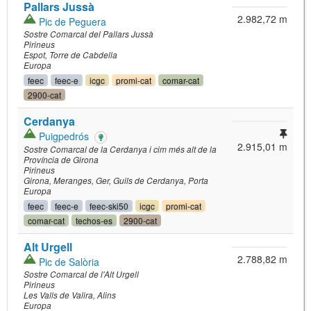
Pallars Jussà
2.982,72 m
Pic de Peguera
Sostre Comarcal del Pallars Jussà
Pirineus
Espot
Torre de Cabdella
Europa
feec
feec-e
icgc
promi-cat
comar-cat
2900-cat
Cerdanya
Puigpedrós
2.915,01 m
Sostre Comarcal de la Cerdanya i cim més alt de la
Província de Girona
Pirineus
Girona
Meranges
Ger
Guils de Cerdanya
Porta
Europa
feec
feec-e
feec-ski50
icgc
promi-cat
comar-cat
techos-es
2900-cat
Alt Urgell
2.788,82 m
Pic de Salòria
Sostre Comarcal de l'Alt Urgell
Pirineus
Les Valls de Valira
Alins
Europa