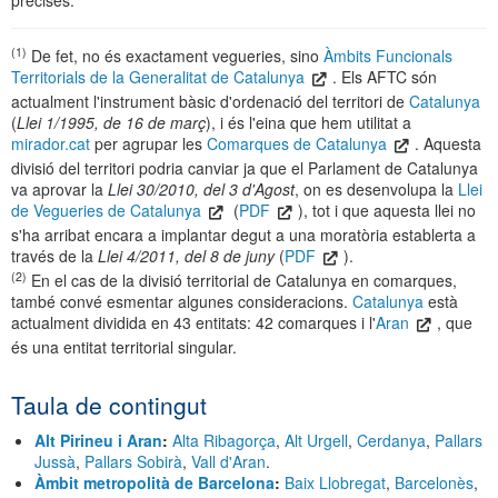
precises.
(1)
De fet, no és exactament vegueries, sino
Àmbits Funcionals
Territorials de la Generalitat de Catalunya
. Els AFTC són
actualment l'instrument bàsic d'ordenació del territori de
Catalunya
(
Llei 1/1995, de 16 de març
), i és l'eina que hem utilitat a
mirador.cat
per agrupar les
Comarques de Catalunya
. Aquesta
divisió del territori podria canviar ja que el Parlament de Catalunya
va aprovar la
Llei 30/2010, del 3 d'Agost
, on es desenvolupa la
Llei
de Vegueries de Catalunya
(
PDF
), tot i que aquesta llei no
s'ha arribat encara a implantar degut a una moratòria establerta a
través de la
Llei 4/2011, del 8 de juny
(
PDF
).
(2)
En el cas de la divisió territorial de Catalunya en comarques,
també convé esmentar algunes consideracions.
Catalunya
està
actualment dividida en 43 entitats: 42 comarques i l'
Aran
, que
és una entitat territorial singular.
Taula de contingut
Alt Pirineu i Aran
:
Alta Ribagorça
,
Alt Urgell
,
Cerdanya
,
Pallars
Jussà
,
Pallars Sobirà
,
Vall d'Aran
.
Àmbit metropolità de Barcelona
:
Baix Llobregat
,
Barcelonès
,