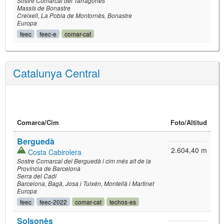
Sostre Comarcal del Tarragonès
Massís de Bonastre
Creixell
La Pobla de Montornès
Bonastre
Europa
feec
feec-e
comar-cat
Catalunya Central
Comarca/
Cim
Foto
/Altitud
Berguedà
2.604,40 m
Costa Cabirolera
Sostre Comarcal del Berguedà i cim més alt de la
Província de Barcelona
Serra del Cadí
Barcelona
Bagà
Josa i Tuixén
Montellà i Martinet
Europa
feec
feec-2022
comar-cat
techos-es
Solsonès