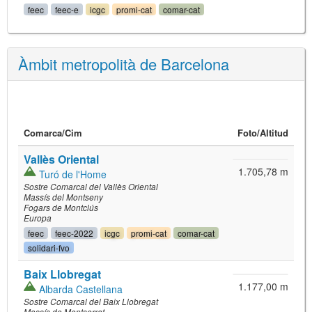
feec
feec-e
icgc
promi-cat
comar-cat
Àmbit metropolità de Barcelona
Comarca/
Cim
Foto
/Altitud
Vallès Oriental
1.705,78 m
Turó de l'Home
Sostre Comarcal del Vallès Oriental
Massís del Montseny
Fogars de Montclús
Europa
feec
feec-2022
icgc
promi-cat
comar-cat
solidari-fvo
Baix Llobregat
1.177,00 m
Albarda Castellana
Sostre Comarcal del Baix Llobregat