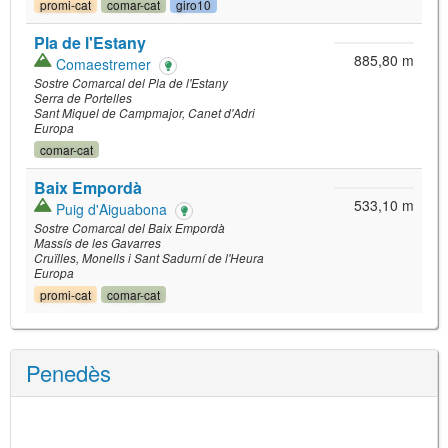
promi-cat
comar-cat
giro10
Pla de l'Estany
885,80 m
Comaestremer
Sostre Comarcal del Pla de l'Estany
Serra de Portelles
Sant Miquel de Campmajor
Canet d'Adri
Europa
comar-cat
Baix Empordà
533,10 m
Puig d'Aiguabona
Sostre Comarcal del Baix Empordà
Massís de les Gavarres
Cruïlles, Monells i Sant Sadurní de l'Heura
Europa
promi-cat
comar-cat
Penedès